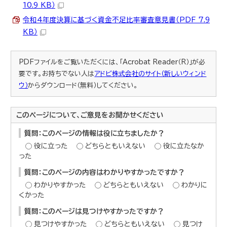
10.9 KB）
令和4年度決算に基づく資金不足比率審査意見書（PDF 7.9
KB）
PDFファイルをご覧いただくには、「Acrobat Reader（R）」が必
要です。お持ちでない人は
アドビ株式会社のサイト（新しいウィンド
ウ）
からダウンロード（無料）してください。
このページについて、ご意見をお聞かせください
質問：このページの情報は役に立ちましたか？
役に立った
どちらともいえない
役に立たなか
った
質問：このページの内容はわかりやすかったですか？
わかりやすかった
どちらともいえない
わかりに
くかった
質問：このページは見つけやすかったですか？
見つけやすかった
どちらともいえない
見つけ