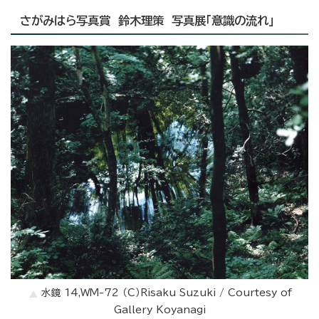
さがみはら写真賞 鈴木理策 写真展「意識の流れ」
水鏡 14,WM-72 （C）Risaku Suzuki / Courtesy of
Gallery Koyanagi