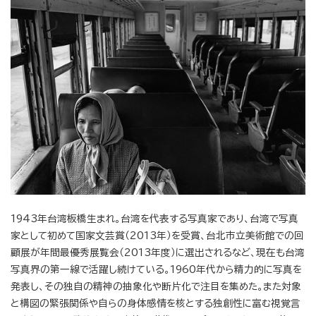
1943年台湾板橋生まれ。台湾を代表する写真家であり、台湾で写真
家として初めて国家文芸賞（2013年）を受賞、台北市立美術館での回
顧展が年間最優秀展覧会（2013年度）に選出されるなど、現在も台湾
写真界の第一線で活躍し続けている。1960年代から精力的に写真を
発表し、その独自の精神の抽象化や断片化で注目を集めた。また対象
と構図の緊張関係や自らの身体感情を核とする独創性に富む視覚言