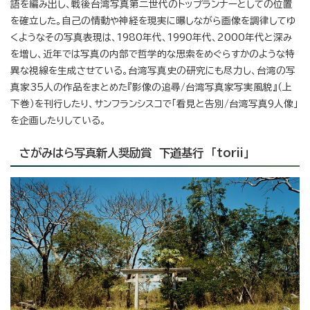
語を編み出し、戦後台湾写真第二世代のトップランナーとしての位置
を確立した。自己の情動や神経を現実に曝しながら画像を調律してゆ
くようなその写真表現は、1980年代、1990年代、2000年代と深み
を増し、近年では写真の内部で哲学的な思索をめぐらすかのような特
異な視線を生成させている。台湾写真史の研究にも尽力し、台湾の写
真家35人の作品をまとめた『影像の追尋/台湾写真家写実風貌』（上
下巻）を刊行したり、サンフランシスコで「看見と告別/台湾写真9人像」
を企画したりしている。
さがみはら写真新人奨励賞 下道基行 「torii」