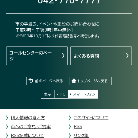
042-770-7777
市の手続き、イベントや施設のお問い合わせに
午前8時～午後9時[年中無休]
※令和8年10月1日より代表電話番号と統合します。
コールセンターの
ペー
よくある質問
ジ
前のページへ戻る
トップページへ戻る
表示
PC
スマートフォン
個人情報の考え方
このサイトについて
市へのご意見・ご提案
RSS
RSS記載について
リンク集