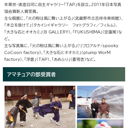
年東京・清澄白河に自主ギャラリー「TAP」を設立。2011年日本写真
協会賞新人賞受賞。
主な個展に、「火の粉は風に舞い上がる」（武蔵野市立吉祥寺美術館）、
「木立を抜けて」（タカイシイギャラリー フォトグラフィ／フィルム）、
「大きな石とオオカミ」（B GALLERY）、「FUKUSHIMA」（空蓮房）な
ど。
主な写真集に、「火の粉は風に舞い上がる」（リブロアルテ/spooky
CoCoon factory）、「大きな石とオオカミ」（plump WorM
factory）、「浮雲」（TAP）、「あめふり」（蒼穹舎）など。
アマチュアの部受賞者