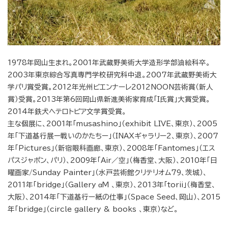
1978年岡山生まれ。2001年武蔵野美術大学造形学部油絵科卒。
2003年東京綜合写真専門学校研究科中退。2007年武蔵野美術大
学パリ賞受賞。2012年光州ビエンナーレ2012NOON芸術賞（新人
賞）受賞。2013年第6回岡山県新進美術家育成「I氏賞」大賞受賞。
2014年鉄犬へテロトピア文学賞受賞。
主な個展に、2001年「musashino」（exhibit LIVE、東京）、2005
年「下道基行展ー戦いのかたちー」（INAXギャラリー2、東京）、2007
年「Pictures」（新宿眼科画廊、東京）、2008年「Fantomes」（エス
パスジャポン、パリ）、2009年「Air／空」（梅香堂、大阪）、2010年「日
曜画家/Sunday Painter」（水戸芸術館クリテリオム79、茨城）、
2011年「bridge」（Gallery αM 、東京）、2013年「torii」（梅香堂、
大阪）、2014年「下道基行ー紙の仕事」（Space Seed、岡山）、2015
年「bridge」（circle gallery & books 、東京）など。