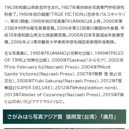
1963年和歌山県新宮市生まれ。1987年東京綜合写真専門学校研究
科修了。1990年初の個展「TRUE FICTION」（吉祥寺パルコギャラリ
ー、東京）開催。1998年初の写真集『KUMANO』を上梓。2000年第
25回木村伊兵衛写真賞受賞。2006年第22回東川賞国内作家賞、平
成18年度和歌山県文化奨励賞受賞。2008年日本写真協会年度賞受
賞。2006年より東京藝術大学美術学部先端芸術表現科准教授。
主な写真集に、1998年『KUMANO』（光琳社出版）、1999年『PILES
OF TIME』（光琳社出版）、2000年『Saskia』（リトルモア）、2002年
『Fire: February 6』（Nazraeli Press）、2004年『Mont
Sainte Victoire』（Nazraeli Press）、2007年『熊野 雪 桜』（淡
交社）、2008年『Yuki Sakura』（Nazraeli Press）、2012年『雪
華図』（SUPER DELUXE）、2012年『White』（edition nord）、
2013年『Atelier of Cezanne』（Nazraeli Press）、2015年『海
と山のあいだ』（アマナサルト）など。
さがみはら写真アジア賞 張照堂（台湾） 「歳月」