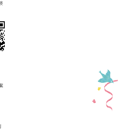
談
案
前