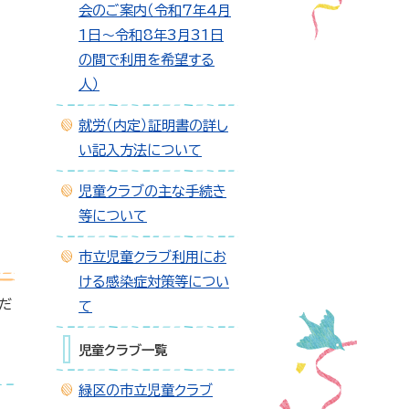
会のご案内（令和7年4月
1日～令和8年3月31日
の間で利用を希望する
人）
就労（内定）証明書の詳し
い記入方法について
児童クラブの主な手続き
等について
市立児童クラブ利用にお
ける感染症対策等につい
だ
て
児童クラブ一覧
緑区の市立児童クラブ