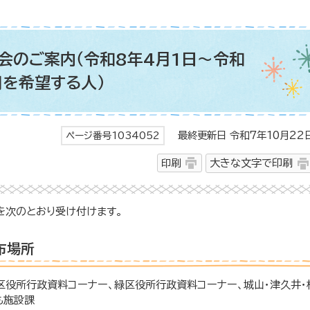
会のご案内（令和8年4月1日～令和
用を希望する人）
最終更新日 令和7年10月22
ページ番号1034052
印刷
大きな文字で印刷
を次のとおり受け付けます。
布場所
区役所行政資料コーナー、緑区役所行政資料コーナー、城山・津久井・
も施設課