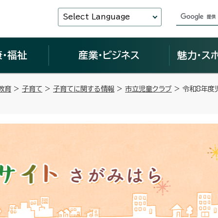
Select Language
康・福祉
産業・ビジネス
魅力・ス
教育
>
子育て
>
子育てに関する情報
>
市立児童クラブ
> 令和8年度