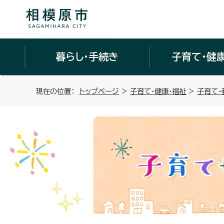
暮らし・手続き
子育て・健
現在の位置：
トップページ
>
子育て・健康・福祉
>
子育て・