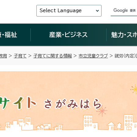
Select Language
康・福祉
産業・ビジネス
魅力・ス
教育
>
子育て
>
子育てに関する情報
>
市立児童クラブ
> 就労（内定