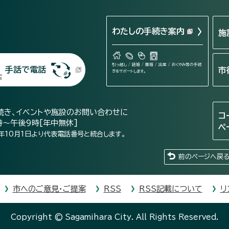
わたしの手続き案内
施
引っ越し / 結婚 / 離婚 / 出産 / おくやみ等の手続
手話で電話
市
きをサポートします。
続き、イベントや施設のお問い合わせに
コ
時～午後9時[年中無休]
ペ
年10月1日より代表電話番号と統合します。
前のページへ戻
市へのご意見・ご提案
RSS
RSS記載について
リ
Copyright © Sagamihara City. All Rights Reserved.