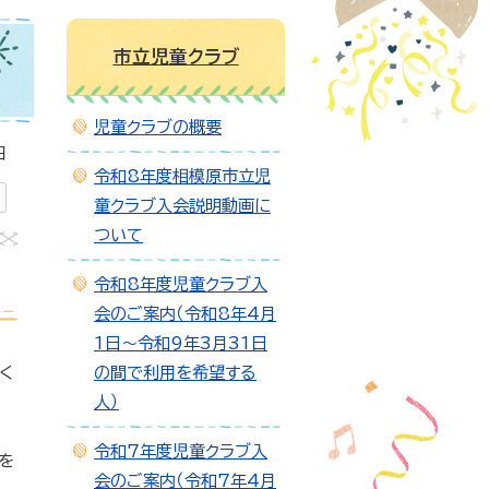
市立児童クラブ
児童クラブの概要
日
令和8年度相模原市立児
童クラブ入会説明動画に
ついて
令和8年度児童クラブ入
会のご案内（令和8年4月
1日～令和9年3月31日
く
の間で利用を希望する
人）
令和7年度児童クラブ入
を
会のご案内（令和7年4月