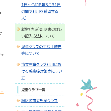
1日～令和8年3月31日
の間で利用を希望する
を
人）
就労（内定）証明書の詳し
に
い記入方法について
児童クラブの主な手続き
等について
務は
市立児童クラブ利用にお
ける感染症対策等につい
て
児童クラブ一覧
緑区の市立児童クラブ