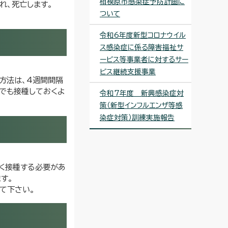
相模原市感染症予防計画に
れ、死亡します。
ついて
令和6年度新型コロナウイル
ス感染症に係る障害福祉サ
ービス等事業者に対するサー
ビス継続支援事業
方法は、4週間間隔
けでも接種しておくよ
令和7年度 新興感染症対
策（新型インフルエンザ等感
染症対策）訓練実施報告
く接種する必要があ
す。
て下さい。