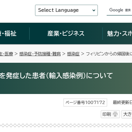
Select Language
康・福祉
産業・ビジネス
魅力・ス
生・医療
>
感染症・予防接種・難病
>
感染症
> フィリピンからの帰国後
を発症した患者(輸入感染例)について
最終更新日 
ページ番号1007172
印刷
大き