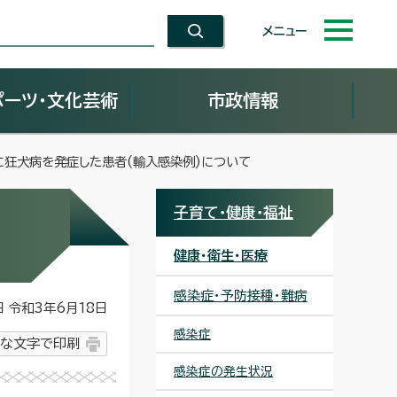
メニュー
ポーツ・文化芸術
市政情報
に狂犬病を発症した患者(輸入感染例)について
子育て・健康・福祉
健康・衛生・医療
感染症・予防接種・難病
令和3年6月18日
感染症
な文字で印刷
感染症の発生状況