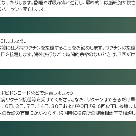
なったりします。昏睡や呼吸麻痺と進行し、最終的には脳細胞が侵さ
0パーセント死亡します。
にしましょう。
事前に狂犬病ワクチンを接種することをお勧めします。ワクチンの接種
回目を接種します。海外旅行などで時間的余裕のないときは、2回だ
ポビドンヨードなどで消毒しましょう。
犬病ワクチン接種等を受けてください。なお、ワクチンはできるだけ早
、0日、3日、7日、14日、30日および90日の計6回皮下に接種しま
への受診の有無にかかわらず、帰国時に検疫所の健康相談室で相談し