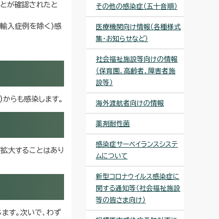
ことが確認されたと
その他の感染症（五十音順）
輸入症例を除く)感
医療機関向け情報（各種様式
集・お知らせなど）
社会福祉施設等向けの情報
（保育園、高齢者、障害者施
設等）
)からも感染します。
海外渡航者向けの情報
薬剤耐性菌
感染症サーベイランスシステ
が拡大することはあり
ムについて
新型コロナウイルス感染症に
関する通知等（社会福祉施設
等の皆さま向け）
ます。次いで、わず