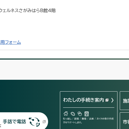
 ウェルネスさがみはらB館4階
用フォーム
わたしの手続き案内
施
引っ越し / 結婚 / 離婚 / 出産 / おくやみ等の手続
手話で電話
市
きをサポートします。