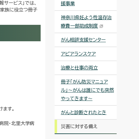
報サービス」では、
援事業
ご家族に役立つ冊子
神奈川県妊よう性温存治
療費一部助成制度
がん相談支援センター
アピアランスケア
治療と仕事の両立
冊子「がん防災マニュア
ル」〜がんは誰にでも突然
やってきます〜
けます。
がんと診断されたとき
病院・北里大学病
災害に対する備え