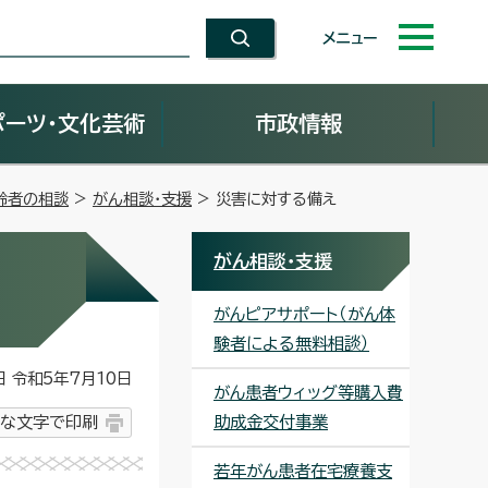
メニュー
ポーツ・文化芸術
市政情報
齢者の相談
>
がん相談・支援
> 災害に対する備え
がん相談・支援
がんピアサポート（がん体
験者による無料相談）
令和5年7月10日
がん患者ウィッグ等購入費
な文字で印刷
助成金交付事業
若年がん患者在宅療養支