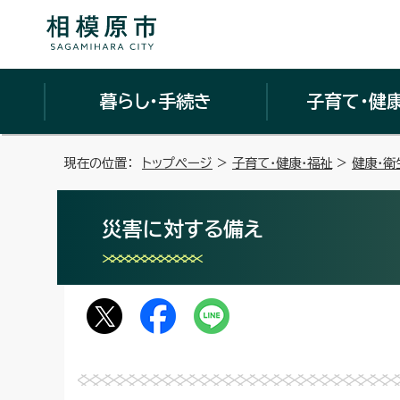
暮らし・手続き
子育て・健
現在の位置：
トップページ
>
子育て・健康・福祉
>
健康・衛
災害に対する備え