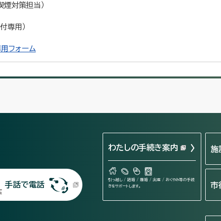
動喫煙対策担当）
受付専用）
用フォーム
わたしの手続き案内
施
引っ越し / 結婚 / 離婚 / 出産 / おくやみ等の手続
手話で電話
市
きをサポートします。