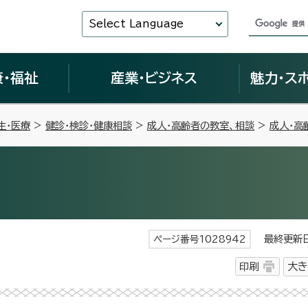
Select Language
康・福祉
産業・ビジネス
魅力・ス
生・医療
>
健診・検診・健康相談
>
成人・高齢者の教室、相談
>
成人・高
最終更新日 
ページ番号1028942
印刷
大き