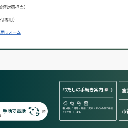
動喫煙対策担当）
受付専用）
用フォーム
わたしの手続き案内
施
引っ越し / 結婚 / 離婚 / 出産 / おくやみ等の手続
手話で電話
市
きをサポートします。