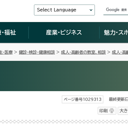
Select Language
康・福祉
産業・ビジネス
魅力・ス
生・医療
>
健診・検診・健康相談
>
成人・高齢者の教室、相談
>
成人・高
最終更新日 
ページ番号1029313
印刷
大き