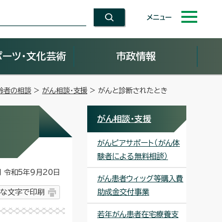
メニュー
ポーツ・文化芸術
市政情報
齢者の相談
>
がん相談・支援
> がんと診断されたとき
がん相談・支援
がんピアサポート（がん体
験者による無料相談）
令和5年9月20日
がん患者ウィッグ等購入費
な文字で印刷
助成金交付事業
若年がん患者在宅療養支