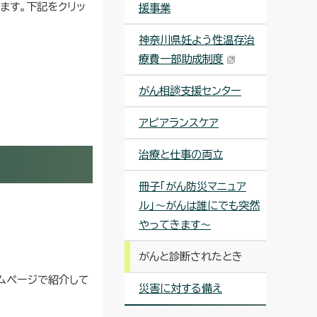
ます。下記をクリッ
援事業
神奈川県妊よう性温存治
療費一部助成制度
がん相談支援センター
アピアランスケア
治療と仕事の両立
冊子「がん防災マニュア
ル」〜がんは誰にでも突然
やってきます〜
がんと診断されたとき
ームページで紹介して
災害に対する備え