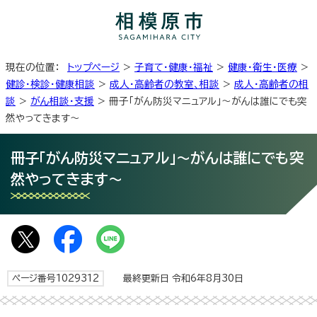
現在の位置：
トップページ
>
子育て・健康・福祉
>
健康・衛生・医療
>
健診・検診・健康相談
>
成人・高齢者の教室、相談
>
成人・高齢者の相
談
>
がん相談・支援
> 冊子「がん防災マニュアル」〜がんは誰にでも突
然やってきます〜
冊子「がん防災マニュアル」〜がんは誰にでも突
然やってきます〜
ページ番号1029312
最終更新日 令和6年8月30日