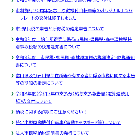
市制施行70周年記念 原動機付自転車等のオリジナルナンバ
ープレートの交付は終了しました
市・県民税の申告と所得税の確定申告について
令和8年度 給与所得等に係る市民税・県民税・森林環境税特
別徴収税額の決定通知書について
令和8年度 市民税・県民税・森林環境税の税額決定・納税通知
書について
富山県及び石川県に住所等を有する者に係る市税に関する申告
等の期限の指定について
令和8年度（令和7年中支払分）給与支払報告書（電算連続用
紙）の交付について
納税に関する詐欺にご注意ください！
特定小型原動機付自転車（電動キックボード等）について
法人市民税納税証明書の発行について