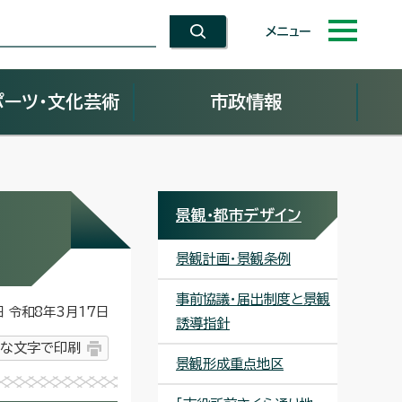
メニュー
ポーツ・文化芸術
市政情報
景観・都市デザイン
景観計画・景観条例
事前協議・届出制度と景観
令和8年3月17日
誘導指針
な文字で印刷
景観形成重点地区