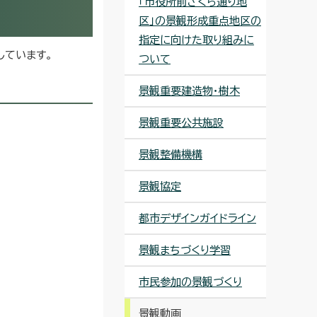
「市役所前さくら通り地
区」の景観形成重点地区の
指定に向けた取り組みに
しています。
ついて
景観重要建造物・樹木
景観重要公共施設
景観整備機構
景観協定
都市デザインガイドライン
景観まちづくり学習
市民参加の景観づくり
景観動画