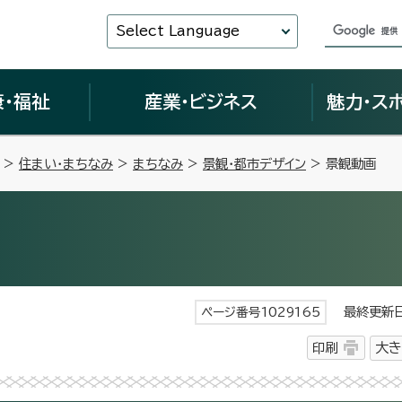
Select Language
康・福祉
産業・ビジネス
魅力・ス
>
住まい・まちなみ
>
まちなみ
>
景観・都市デザイン
> 景観動画
最終更新日 
ページ番号1029165
印刷
大き