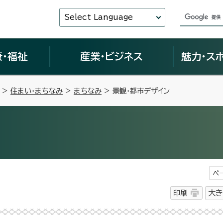
Select Language
康・福祉
産業・ビジネス
魅力・ス
>
住まい・まちなみ
>
まちなみ
> 景観・都市デザイン
ペ
印刷
大き