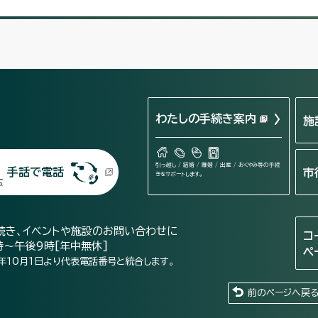
わたしの手続き案内
施
引っ越し / 結婚 / 離婚 / 出産 / おくやみ等の手続
手話で電話
市
きをサポートします。
続き、イベントや施設のお問い合わせに
コ
時～午後9時[年中無休]
ペ
年10月1日より代表電話番号と統合します。
前のページへ戻