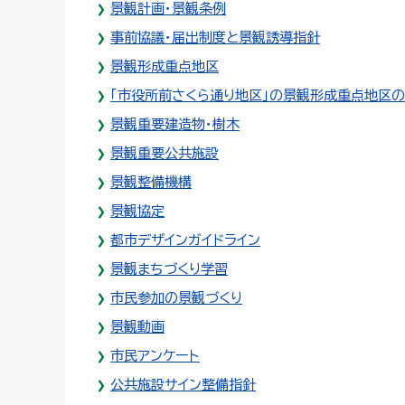
景観計画・景観条例
事前協議・届出制度と景観誘導指針
景観形成重点地区
「市役所前さくら通り地区」の景観形成重点地区
景観重要建造物・樹木
景観重要公共施設
景観整備機構
景観協定
都市デザインガイドライン
景観まちづくり学習
市民参加の景観づくり
景観動画
市民アンケート
公共施設サイン整備指針