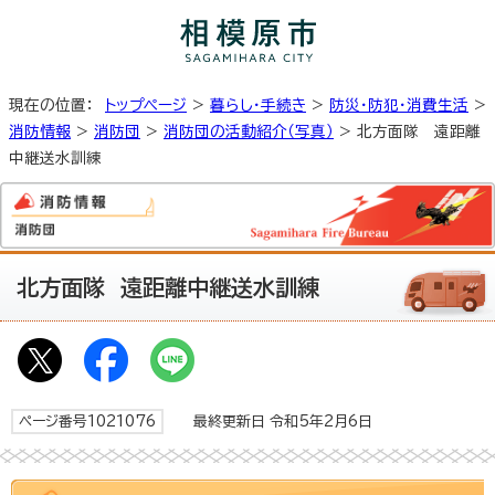
現在の位置：
トップページ
>
暮らし・手続き
>
防災・防犯・消費生活
>
消防情報
>
消防団
>
消防団の活動紹介（写真）
> 北方面隊 遠距離
中継送水訓練
北方面隊 遠距離中継送水訓練
ページ番号1021076
最終更新日 令和5年2月6日