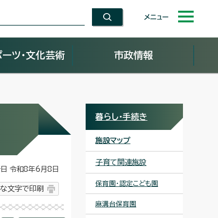
メニュー
ポーツ・文化芸術
市政情報
暮らし・手続き
施設マップ
子育て関連施設
 令和8年6月8日
保育園・認定こども園
な文字で印刷
麻溝台保育園