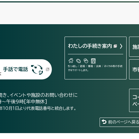
わたしの手続き案内
施
引っ越し / 結婚 / 離婚 / 出産 / おくやみ等の手続
手話で電話
市
きをサポートします。
続き、イベントや施設のお問い合わせに
コ
時～午後9時[年中無休]
ペ
年10月1日より代表電話番号と統合します。
前のページへ戻