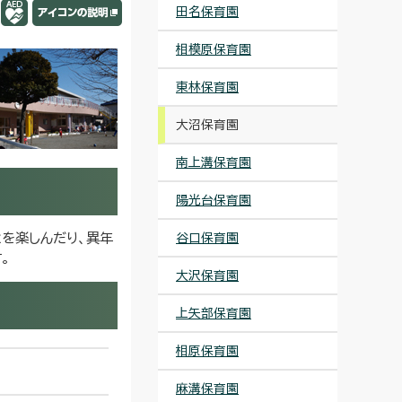
田名保育園
相模原保育園
東林保育園
大沼保育園
南上溝保育園
陽光台保育園
を楽しんだり、異年
谷口保育園
。
大沢保育園
上矢部保育園
相原保育園
麻溝保育園