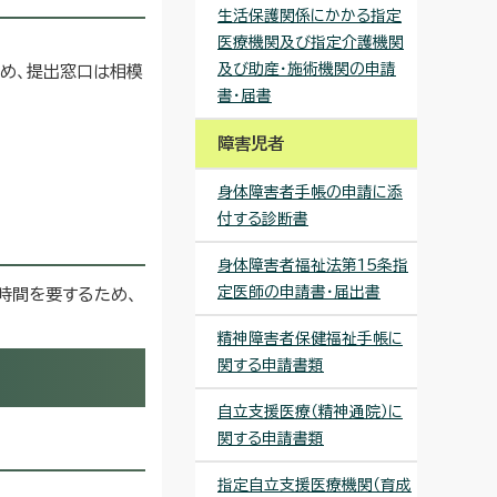
生活保護関係にかかる指定
医療機関及び指定介護機関
及び助産・施術機関の申請
め、提出窓口は相模
書・届書
障害児者
身体障害者手帳の申請に添
付する診断書
身体障害者福祉法第15条指
定医師の申請書・届出書
時間を要するため、
。
精神障害者保健福祉手帳に
関する申請書類
自立支援医療（精神通院）に
関する申請書類
指定自立支援医療機関（育成