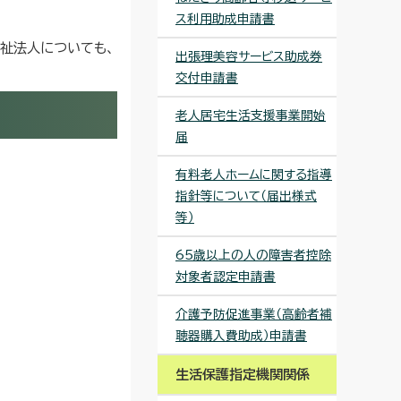
ス利用助成申請書
祉法人についても、
出張理美容サービス助成券
交付申請書
老人居宅生活支援事業開始
届
有料老人ホームに関する指導
指針等について（届出様式
等）
65歳以上の人の障害者控除
対象者認定申請書
介護予防促進事業（高齢者補
聴器購入費助成）申請書
生活保護指定機関関係