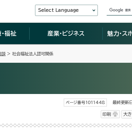
Select Language
康・福祉
産業・ビジネス
魅力・ス
相談
> 社会福祉法人認可関係
最終更新日 
ページ番号1011448
印刷
大き