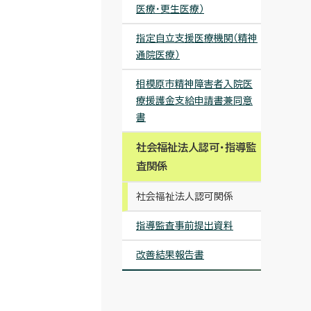
医療・更生医療）
指定自立支援医療機関（精神
通院医療）
相模原市精神障害者入院医
療援護金支給申請書兼同意
書
社会福祉法人認可・指導監
査関係
社会福祉法人認可関係
指導監査事前提出資料
改善結果報告書