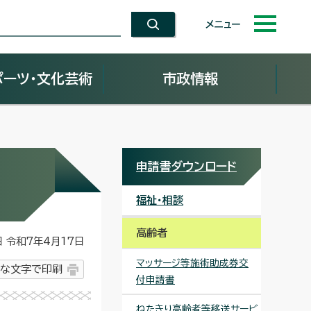
メニュー
ポーツ・文化芸術
市政情報
申請書ダウンロード
福祉・相談
高齢者
令和7年4月17日
マッサージ等施術助成券交
な文字で印刷
付申請書
ねたきり高齢者等移送サービ