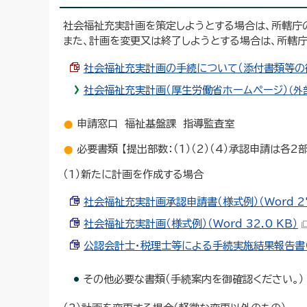
社会福祉充実計画を策定しようとする場合は、所轄庁
また、計画を変更又は終了しようとする場合は、所轄庁
社会福祉充実計画の手続について（添付書類等の御案内
社会福祉充実計画（厚生労働省ホームページ）
（外
申請窓口 福祉基盤課 指導監査室
必要書類 【提出部数：（1）（2）（4）承認申請は各2部
（1）新たに計画を作成する場合
社会福祉充実計画承認申請書（様式例）（Word 27
社会福祉充実計画（様式例）（Word 32.0 KB）
公認会計士・税理士等による手続実施結果報告書（様式
その他必要な書類（手続案内を御確認ください。）