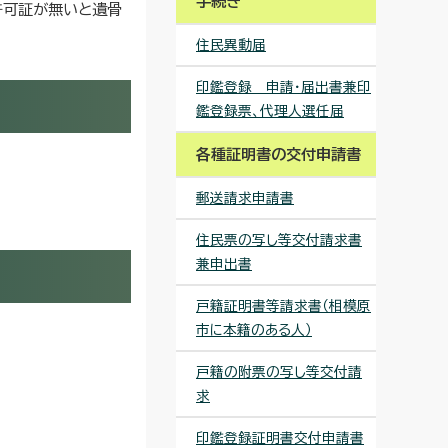
手続き
許可証が無いと遺骨
住民異動届
印鑑登録 申請・届出書兼印
鑑登録票、代理人選任届
各種証明書の交付申請書
郵送請求申請書
住民票の写し等交付請求書
兼申出書
戸籍証明書等請求書（相模原
市に本籍のある人）
戸籍の附票の写し等交付請
求
印鑑登録証明書交付申請書