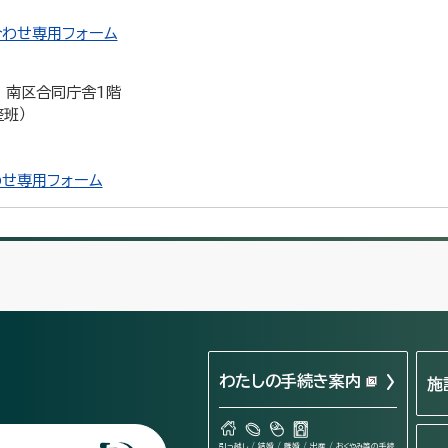
わせ専用フォーム
1 南区合同庁舎1階
整班）
せ専用フォーム
わたしの手続き案内
施
引っ越し / 結婚 / 離婚 / 出産 / おくやみ等の手続