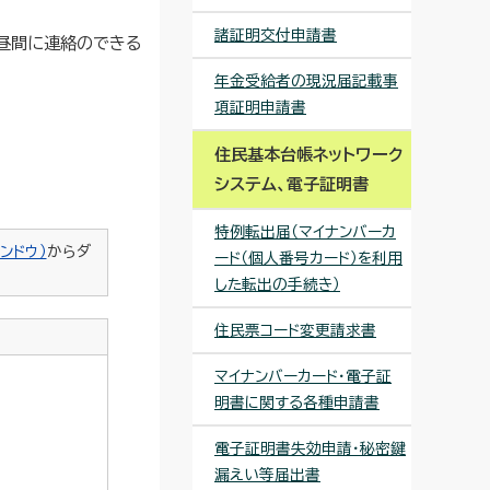
諸証明交付申請書
、昼間に連絡のできる
年金受給者の現況届記載事
項証明申請書
住民基本台帳ネットワーク
システム、電子証明書
特例転出届（マイナンバーカ
ンドウ）
からダ
ード（個人番号カード）を利用
した転出の手続き）
住民票コード変更請求書
マイナンバーカード・電子証
明書に関する各種申請書
電子証明書失効申請・秘密鍵
漏えい等届出書