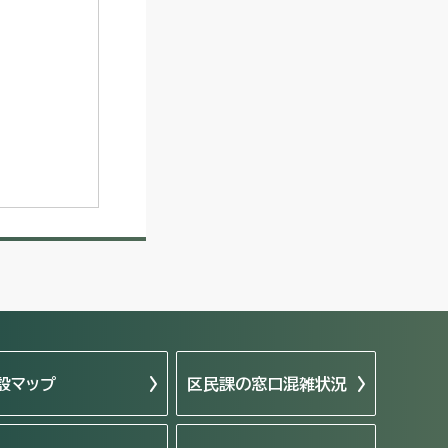
設マップ
区民課の窓口混雑状況