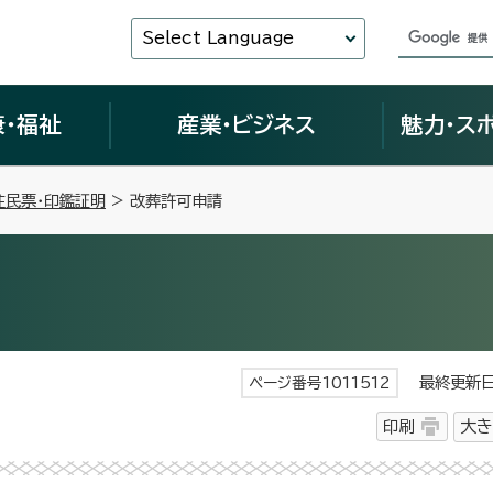
Select Language
康・福祉
産業・ビジネス
魅力・ス
住民票・印鑑証明
> 改葬許可申請
最終更新日 
ページ番号1011512
印刷
大き