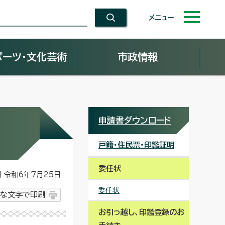
メニュー
ポーツ・文化芸術
市政情報
申請書ダウンロード
戸籍・住民票・印鑑証明
委任状
令和6年7月25日
委任状
な文字で印刷
お引っ越し、印鑑登録のお