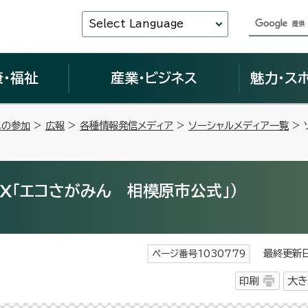
Select Language
康・福祉
産業・ビジネス
魅力・ス
への参加
>
広報
>
各種情報発信メディア
>
ソーシャルメディア一覧
> 
X「エコさがみん 相模原市公式」）
最終更新日 
ページ番号1030779
印刷
大き