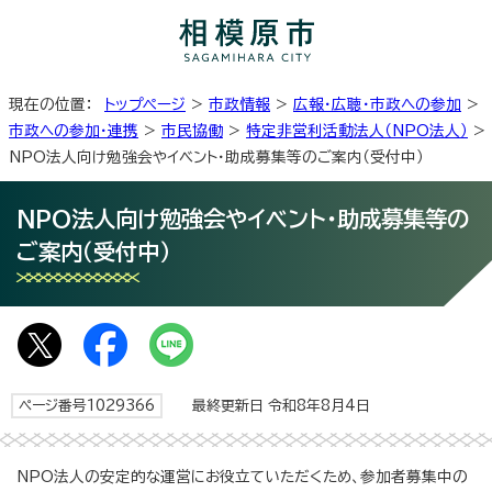
現在の位置：
トップページ
>
市政情報
>
広報・広聴・市政への参加
>
市政への参加・連携
>
市民協働
>
特定非営利活動法人（NPO法人）
>
NPO法人向け勉強会やイベント・助成募集等のご案内（受付中）
NPO法人向け勉強会やイベント・助成募集等の
ご案内（受付中）
ページ番号1029366
最終更新日 令和8年8月4日
NPO法人の安定的な運営にお役立ていただくため、参加者募集中の