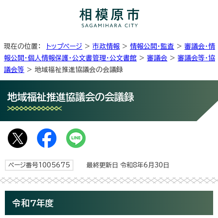
現在の位置：
トップページ
>
市政情報
>
情報公開・監査
>
審議会・情
報公開・個人情報保護・公文書管理・公文書館
>
審議会
>
審議会等・協
議会等
> 地域福祉推進協議会の会議録
地域福祉推進協議会の会議録
ページ番号1005675
最終更新日 令和8年6月30日
令和7年度