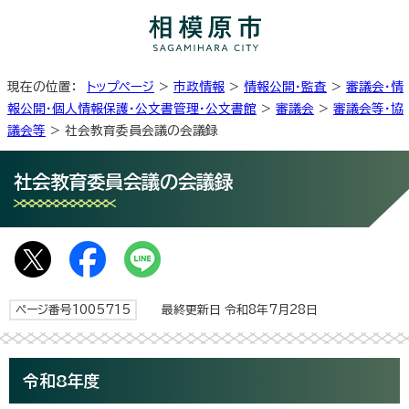
現在の位置：
トップページ
>
市政情報
>
情報公開・監査
>
審議会・情
報公開・個人情報保護・公文書管理・公文書館
>
審議会
>
審議会等・協
議会等
> 社会教育委員会議の会議録
社会教育委員会議の会議録
ページ番号1005715
最終更新日 令和8年7月28日
令和8年度