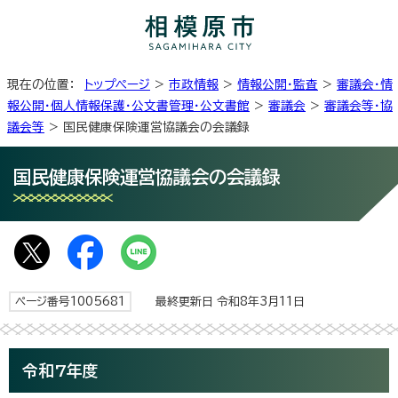
現在の位置：
トップページ
>
市政情報
>
情報公開・監査
>
審議会・情
報公開・個人情報保護・公文書管理・公文書館
>
審議会
>
審議会等・協
議会等
> 国民健康保険運営協議会の会議録
国民健康保険運営協議会の会議録
ページ番号1005681
最終更新日 令和8年3月11日
令和7年度