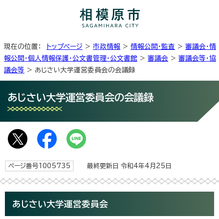
現在の位置：
トップページ
>
市政情報
>
情報公開・監査
>
審議会・情
報公開・個人情報保護・公文書管理・公文書館
>
審議会
>
審議会等・協
議会等
> あじさい大学運営委員会の会議録
あじさい大学運営委員会の会議録
ページ番号1005735
最終更新日 令和4年4月25日
あじさい大学運営委員会