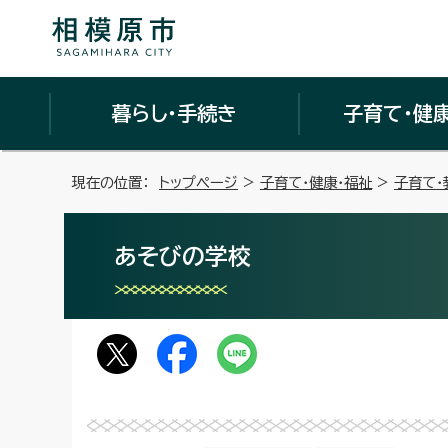
暮らし・手続き
子育て・健
現在の位置：
トップページ
>
子育て・健康・福祉
>
子育て・
あそびの学校