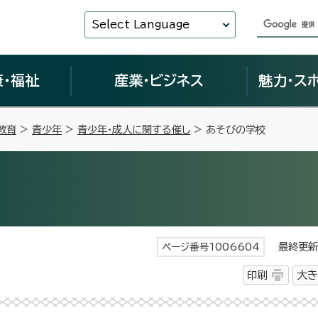
Select Language
康・福祉
産業・ビジネス
魅力・ス
教育
>
青少年
>
青少年・成人に関する催し
> あそびの学校
最終更新日
ページ番号1006604
印刷
大き