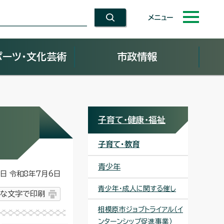
メニュー
ポーツ・文化芸術
市政情報
子育て・健康・福祉
子育て・教育
青少年
 令和8年7月6日
青少年・成人に関する催し
な文字で印刷
相模原市ジョブトライアル（イ
ンターンシップ促進事業）