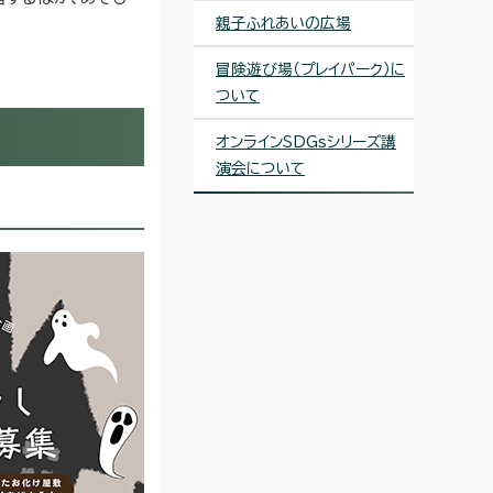
親子ふれあいの広場
冒険遊び場（プレイパーク）に
ついて
オンラインSDGsシリーズ講
演会について