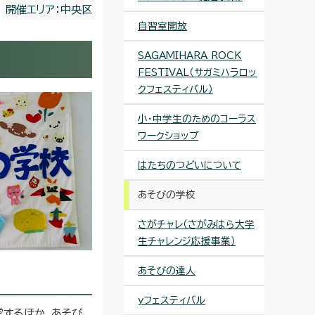
開催エリア：中央区
自習室開放
SAGAMIHARA ROCK
FESTIVAL（サガミハラロッ
クフェスティバル）
小・中学生のためのコーラス
ワークショップ
はたちのつどいについて
あそびの学校
さがチャレ（さがみはら大学
生チャレンジ応援事業）
あそびの達人
yフェスティバル
営するほか、あそび