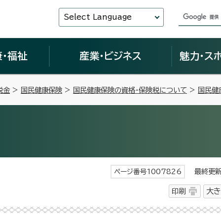
Select Language
康・福祉
産業・ビジネス
魅力・ス
税金
>
国民健康保険
>
国民健康保険の資格・保険税について
>
国民健
最終更新日
ページ番号1007826
印刷
大き