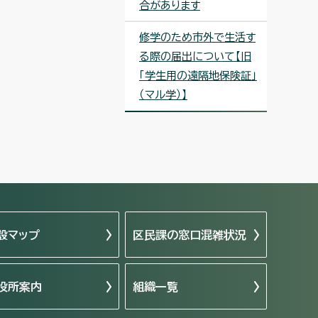
合があります
修学のため市外で生活す
る際の届出について【旧
「学生用の遠隔地保険証」
（マル学）】
設マップ
区民課の窓口混雑状況
役所案内
組織一覧