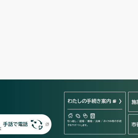
わたしの手続き案内
施
引っ越し / 結婚 / 離婚 / 出産 / おくやみ等の手続
手話で電話
市
きをサポートします。