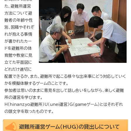
た、避難所運営
方法について避
難者の年齢や性
別、国籍やそれぞ
れが抱える事情
が書かれたカー
ドを避難所の体
育館や教室に見
立てた平面図に
どれだけ適切に
配置できるか、また、避難所で起こる様々な出来事にどう対応していく
かを模擬体験するゲームのことです。
参加者は思いのままに意見を出して話し合いをしながら、楽しく避難
所の運営を学びます。
H（hinanzyo避難所）U（unei運営）G（gameゲーム）とはそれぞれ
の頭文字を取ったものです。
避難所運営ゲーム（HUG）の貸出しについて