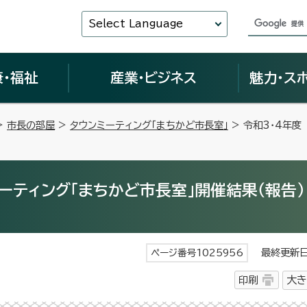
Select Language
康・福祉
産業・ビジネス
魅力・ス
>
市長の部屋
>
タウンミーティング「まちかど市長室」
> 令和3・4年度
ーティング「まちかど市長室」開催結果（報告）
最終更新日 
ページ番号1025956
印刷
大き