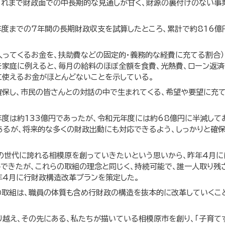
これまで財政面での中長期的な見通しが甘く、財源の裏付けのない事
年度までの7年間の長期財政収支を試算したところ、累計で約816億
入ってくるお金を、扶助費などの固定的・義務的な経費に充てる割合）
これを家庭に例えると、毎月の給料のほぼ全額を食費、光熱費、ローン返
に使えるお金がほとんどないことを示している。
確保し、市民の皆さんとの対話の中で生まれてくる、希望や要望に充
年度は約133億円であったが、令和元年度には約68億円に半減して
あるが、将来的な多くの財政出動にも対応できるよう、しっかりと確
の世代に誇れる相模原を創っていきたいという思いから、昨年4月に
んできたが、これらの取組の理念と同じく、持続可能で、誰一人取り残
年4月に行財政構造改革プランを策定した。
の取組は、職員の体質も含め行財政の構造を抜本的に改革していくこ
。
越え、その先にある、私たちが描いている相模原市を創り、「子育て