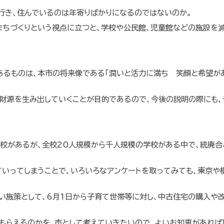
行き、住んでいるのは年寄りばかりになるのではないのか。
ちづくりという視点に立つと、学校や公民館、児童館などの施設を
あるものは、本市の将来像である「潤いと活力に満ち 笑顔と希望が
財源を生み出していくことが目的であるので、今後の説明の際にも、
学校があるが、全校20人規模から千人規模の学校がある中で、統廃合
ていってしまうことで、いろいろなアンケートを取ってみても、東京や
い施策として、6月1日から子育て世帯等に対し、中古住宅の購入や
もらえるのかを、市として考えていきたいので、よいお知恵があれば