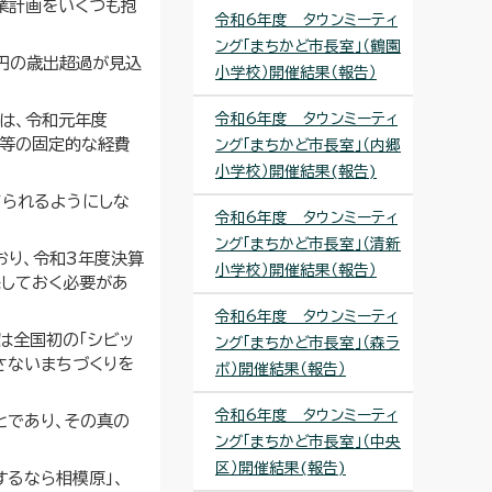
業計画をいくつも抱
令和6年度 タウンミーティ
ング「まちかど市長室」（鶴園
円の歳出超過が見込
小学校）開催結果（報告）
令和6年度 タウンミーティ
は、令和元年度
済等の固定的な経費
ング「まちかど市長室」（内郷
小学校）開催結果(報告)
てられるようにしな
令和6年度 タウンミーティ
ング「まちかど市長室」（清新
おり、令和3年度決算
小学校）開催結果（報告）
保しておく必要があ
令和6年度 タウンミーティ
は全国初の「シビッ
ング「まちかど市長室」（森ラ
さないまちづくりを
ボ）開催結果（報告）
令和6年度 タウンミーティ
とであり、その真の
ング「まちかど市長室」（中央
区）開催結果(報告)
するなら相模原」、