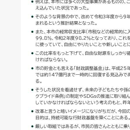
例えば、本市には多くの大型事業があるものの、
え込んでいた状況であった。
そのような背景の中で、改めて令和3年度から9
まれるという推計結果となった。
また、本市の経常収支比率（市税などの経常的に
99.8％、令和2年度98.2％となっており、
に使っていて、自由にやりたいことや新しいこと
この比率をもっと下げて、自由な財源をしっかり
ければならない。
市の貯金とも言える「財政調整基金」は、平成25
では約147億円まで一時的に回復する見込みで
る。
そうした状況を看過せず、未来の子どもたちや孫
クプライド条例」の制定やSDGsの推進に取り組
していかなければならないという考えのもと、昨
改革と言うと暗いイメージになりがちだが、今回
目的は、持続可能な行財政基盤を築くことにある
厳しい取組ではあるが、市民の皆さんとともに乗り