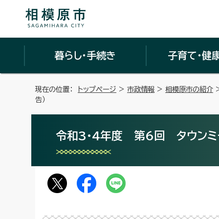
暮らし・手続き
子育て・健
現在の位置：
トップページ
>
市政情報
>
相模原市の紹介
告）
令和3・4年度 第6回 タウンミ