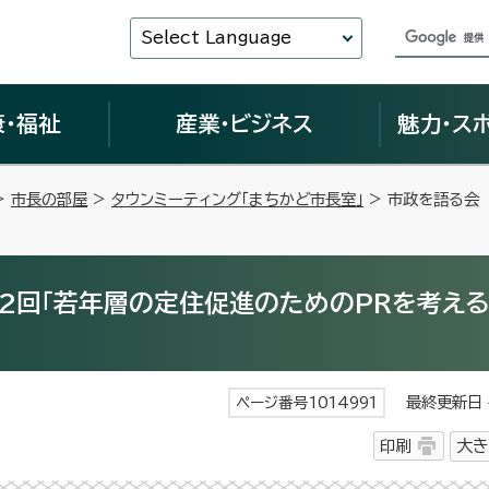
Select Language
康・福祉
産業・ビジネス
魅力・ス
>
市長の部屋
>
タウンミーティング「まちかど市長室」
> 市政を語る会
2回「若年層の定住促進のためのPRを考える
最終更新日 平
ページ番号1014991
印刷
大き