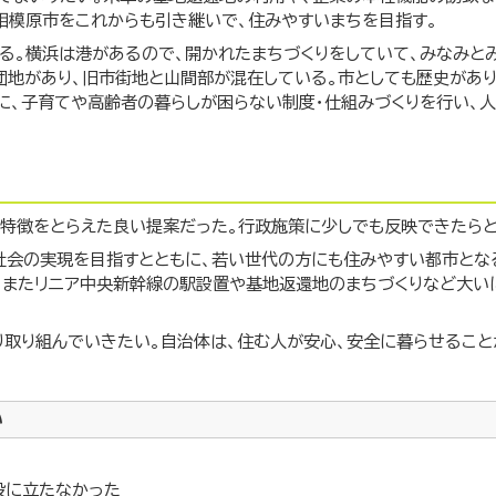
相模原市をこれからも引き継いで、住みやすいまちを目指す。
る。横浜は港があるので、開かれたまちづくりをしていて、みなみと
団地があり、旧市街地と山間部が混在している。市としても歴史があり
に、子育てや高齢者の暮らしが困らない制度・仕組みづくりを行い、
の特徴をとらえた良い提案だった。行政施策に少しでも反映できたらと
社会の実現を目指すとともに、若い世代の方にも住みやすい都市とな
、またリニア中央新幹線の駅設置や基地返還地のまちづくりなど大い
り取り組んでいきたい。自治体は、住む人が安心、安全に暮らせること
い
役に立たなかった