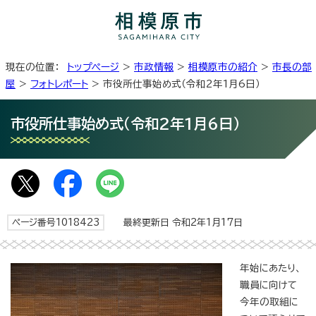
現在の位置：
トップページ
>
市政情報
>
相模原市の紹介
>
市長の部
屋
>
フォトレポート
> 市役所仕事始め式（令和2年1月6日）
市役所仕事始め式（令和2年1月6日）
ページ番号1018423
最終更新日 令和2年1月17日
年始にあたり、
職員に向けて
今年の取組に