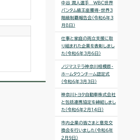
中谷 潤人選手 WBC世界
バンタム級王座獲得・世界3
階級制覇報告会（令和6年3
月8日）
仕事と家庭の両立支援に取
り組まれた企業を表彰しまし
た（令和6年3月6日）
ノジマステラ神奈川相模原・
ホームタウンチーム認定式
（令和6年3月3日）
神奈川トヨタ自動車株式会社
と包括連携協定を締結しまし
た（令和6年2月14日）
市内企業の皆さまと意見交
換会を行いました（令和6年
2月9日）