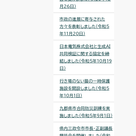
月26日）
市政の進展に寄与された
方々を表彰しました（令和5
年11月20日）
日本電気株式会社と生成AI
共同検証に関する協定を締
結しました（令和5年10月19
日）
行き場のない猫の一時保護
施設を開設しました（令和5
年10月1日）
九都県市合同防災訓練を実
施しました（令和5年9月1日）
県内三政令市市長・正副議長
懇談会を開催しました（令和