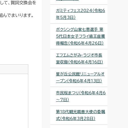
して、賀詞交換会を
ガミティフェス2024（令和6
組んでまいります。
年5月3日）
ボクシング山家七恵選手 第
5代日本女子フライ級王座獲
得報告（令和6年4月26日）
エフエムさがみ・ラジオ市長
室収録（令和6年4月16日）
星が丘公民館リニューアルオ
ープン（令和6年4月13日）
市民桜まつり（令和6年4月6
～7日）
第18代観光親善大使の委嘱
式（令和6年3月28日）