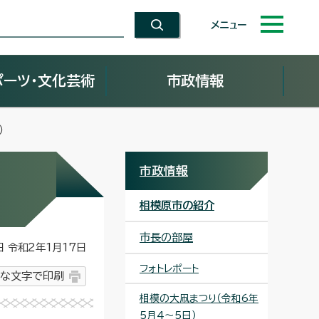
メニュー
ポーツ・文化芸術
市政情報
）
市政情報
相模原市の紹介
市長の部屋
令和2年1月17日
フォトレポート
な文字で印刷
相模の大凧まつり（令和6年
5月4～5日）