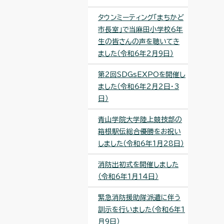
タウンミーティング「まちかど
市長室」で当麻田小学校6年
生の皆さんの声を聴いてき
ました（令和6年2月9日）
第2回SDGsEXPOを開催し
ました（令和6年2月2日・3
日）
青山学院大学陸上競技部の
箱根駅伝総合優勝をお祝い
しました（令和6年1月28日）
消防出初式を開催しました
（令和6年1月14日）
緊急消防援助隊派遣に伴う
訓示を行いました（令和6年1
月9日）