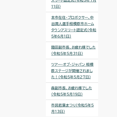
スリート認定式（令和5年7月
11日）
本市在住・プロボクサー、中
谷潤人選手相模原市ホーム
タウンアスリート認定式（令和
5年6月1日）
隠田副市長、お疲れ様でした
（令和5年5月31日）
ツアー・オブ・ジャパン 相模
原ステージが開催されまし
た！（令和5年5月27日）
森副市長、お疲れ様でした
（令和5年5月19日）
市民若葉まつり（令和5年5
月13日）