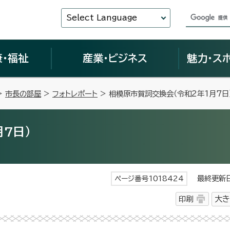
Select Language
康・福祉
産業・ビジネス
魅力・ス
>
市長の部屋
>
フォトレポート
> 相模原市賀詞交換会（令和2年1月7日
7日）
最終更新日 
ページ番号1018424
印刷
大き