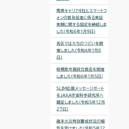
携帯キャリア4社とスマートフ
ォンの普及促進に係る実証
実験に関する協定を締結しま
した（令和6年1月9日）
各区ではたちのつどいを開
催しました（令和6年1月8
日）
相模原市賀詞交換会を開催
しました（令和6年1月5日）
SLIM応援メッセージボート
をJAXA宇宙科学研究所へ
贈呈しました（令和5年12月
27日）
歳末火災特別警戒状況の報
告を受けました（令和5年12