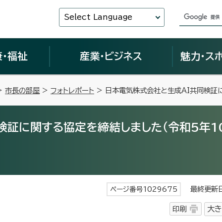
Select Language
康・福祉
産業・ビジネス
魅力・ス
>
市長の部屋
>
フォトレポート
> 日本電気株式会社と生成AI共同検証に
検証に関する協定を締結しました（令和5年1
最終更新日 
ページ番号1029675
印刷
大き