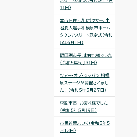
スリート認定式（令和5年7月
11日）
本市在住・プロボクサー、中
谷潤人選手相模原市ホーム
タウンアスリート認定式（令和
5年6月1日）
隠田副市長、お疲れ様でした
（令和5年5月31日）
ツアー・オブ・ジャパン 相模
原ステージが開催されまし
た！（令和5年5月27日）
森副市長、お疲れ様でした
（令和5年5月19日）
市民若葉まつり（令和5年5
月13日）