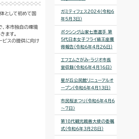
ガミティフェス2024（令和6
治体として初めて国
年5月3日）
で、本市独自の環境
ボクシング山家七恵選手 第
きます。
5代日本女子フライ級王座獲
ービスの提供に向け
得報告（令和6年4月26日）
エフエムさがみ・ラジオ市長
室収録（令和6年4月16日）
星が丘公民館リニューアルオ
ープン（令和6年4月13日）
市民桜まつり（令和6年4月6
～7日）
第18代観光親善大使の委嘱
式（令和6年3月28日）