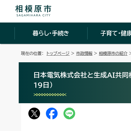
暮らし・手続き
子育て・健
現在の位置：
トップページ
>
市政情報
>
相模原市の紹介
日本電気株式会社と生成AI共同
19日）