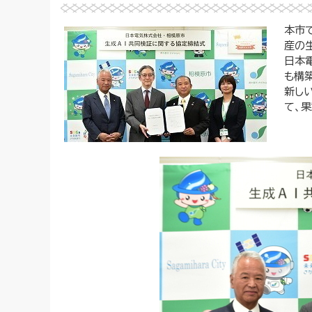
本市
産の
日本
も構
新し
て、