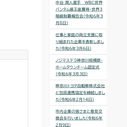
中谷 潤人選手 WBC世界
バンタム級王座獲得・世界3
階級制覇報告会（令和6年3
月8日）
仕事と家庭の両立支援に取
り組まれた企業を表彰しまし
た（令和6年3月6日）
ノジマステラ神奈川相模原・
ホームタウンチーム認定式
（令和6年3月3日）
神奈川トヨタ自動車株式会社
と包括連携協定を締結しまし
た（令和6年2月14日）
市内企業の皆さまと意見交
換会を行いました（令和6年
2月9日）