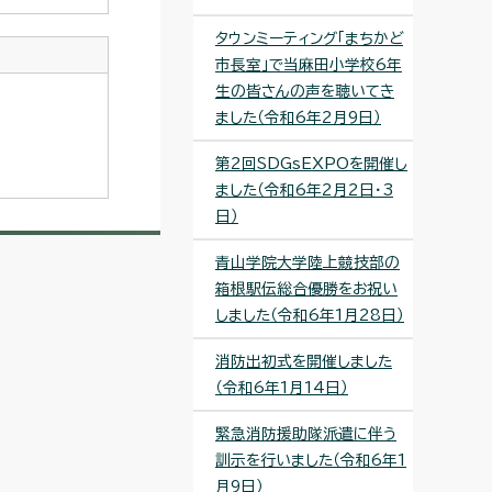
タウンミーティング「まちかど
市長室」で当麻田小学校6年
生の皆さんの声を聴いてき
ました（令和6年2月9日）
第2回SDGsEXPOを開催し
ました（令和6年2月2日・3
日）
青山学院大学陸上競技部の
箱根駅伝総合優勝をお祝い
しました（令和6年1月28日）
消防出初式を開催しました
（令和6年1月14日）
緊急消防援助隊派遣に伴う
訓示を行いました（令和6年1
月9日）