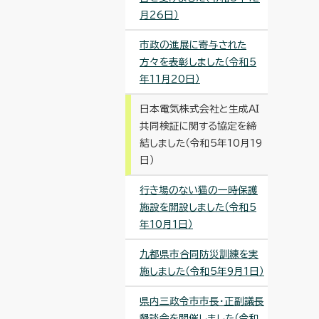
月26日）
市政の進展に寄与された
方々を表彰しました（令和5
年11月20日）
日本電気株式会社と生成AI
共同検証に関する協定を締
結しました（令和5年10月19
日）
行き場のない猫の一時保護
施設を開設しました（令和5
年10月1日）
九都県市合同防災訓練を実
施しました（令和5年9月1日）
県内三政令市市長・正副議長
懇談会を開催しました（令和