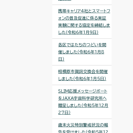
携帯キャリア4社とスマートフ
ォンの普及促進に係る実証
実験に関する協定を締結しま
した（令和6年1月9日）
各区ではたちのつどいを開
催しました（令和6年1月8
日）
相模原市賀詞交換会を開催
しました（令和6年1月5日）
SLIM応援メッセージボート
をJAXA宇宙科学研究所へ
贈呈しました（令和5年12月
27日）
歳末火災特別警戒状況の報
告を受けました（令和5年12