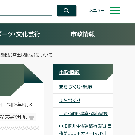
メニュー
ポーツ・文化芸術
市政情報
規制法（盛土規制法）について
市政情報
まちづくり・環境
まちづくり
 令和8年8月3日
土地・開発・建築・都市景観
な文字で印刷
中規模非住宅建築物（延床面
積が300平方メートル以上