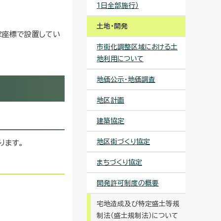
1日全部施行）
土地・開発
家座標で設置してい
市街化調整区域における土
地利用について
地価公示・地価調査
地区計画
建築協定
地区街づくり協定
ります。
まちづくり協定
開発許可制度の概要
宅地造成及び特定盛土等規
制法（盛土規制法）について