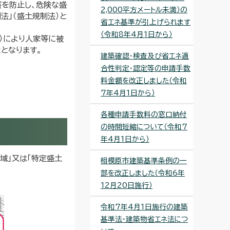
を防止し、危険な盛
2,000平方メートル未満）の
法」（盛土規制法）と
省エネ基準が引上げられます
（令和8年4月1日から）
）により人家等に被
となります。
建築確認・検査及び省エネ適
合性判定・認定等の申請手数
料金額を改正しました（令和
7年4月1日から）
各種申請手数料の窓口納付
の時間短縮について（令和7
年4月1日から）
域」又は「特定盛土
相模原市建築基準条例の一
部を改正しました（令和6年
12月20日施行）
令和7年4月1日施行の建築
基準法・建築物省エネ法につ