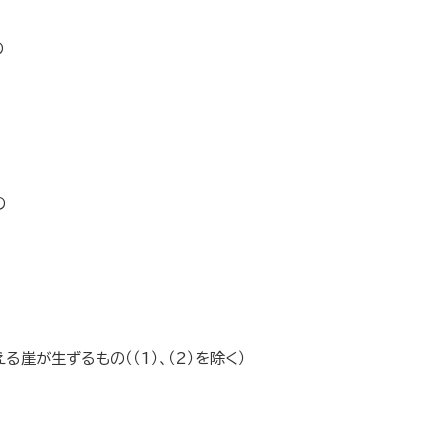
の
の
崖が生ずるもの（（1）、（2）を除く）