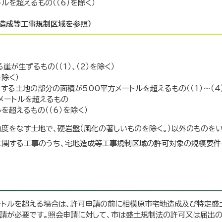
ルを超えるもの（（6）を除く）
造成等工事規制区域を参照）
が生ずるもの（（1）、（2）を除く）
を除く）
する土地の部分の面積が500平方メートルを超えるもの（（1）～（4
方メートルを超えるもの
を超えるもの（（6）を除く）
角度をなす土地で、硬岩盤（風化の著しいものを除く。）以外のものをい
関する工事のうち、宅地造成等工事規制区域の許可対象の規模要件
ートルを超える場合は、許可申請の前に相模原市宅地造成及び特定盛
申請が必要です。照会申請に対して、市は盛土規制法の許可又は届出