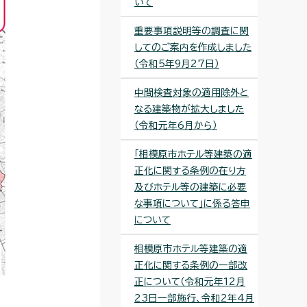
いて
重要事項説明等の調査に関
してのご案内を作成しました
（令和5年9月27日）
中間検査対象の適用除外と
なる建築物が拡大しました
（令和元年6月から）
「相模原市ホテル等建築の適
正化に関する条例の在り方
及びホテル等の建築に必要
な事項について」に係る答申
について
相模原市ホテル等建築の適
正化に関する条例の一部改
正について（令和元年12月
23日一部施行、令和2年4月