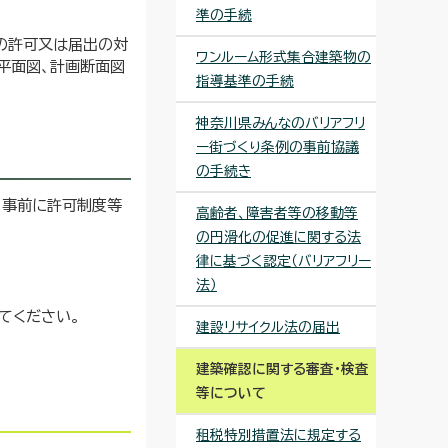
準の手続
の許可又は届出の対
ワンルーム形式集合建築物の
平面図、計画断面図
指導基準の手続
神奈川県みんなのバリアフリ
ー街づくり条例の事前協議
の手続き
、事前に許可制度等
高齢者、障害者等の移動等
の円滑化の促進に関する法
律に基づく認定（バリアフリー
法）
てください。
建設リサイクル法の届出
建築確認に関する審査・検査
等について
租税特別措置法に規定する