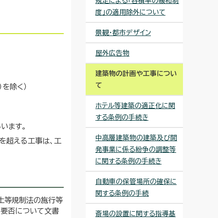
規定による「容積率の緩和制
度」の適用除外について
景観・都市デザイン
屋外広告物
建築物の計画や工事につい
て
）を除く）
ホテル等建築の適正化に関
する条例の手続き
います。
中高層建築物の建築及び開
を超える工事は、工
発事業に係る紛争の調整等
に関する条例の手続き
自動車の保管場所の確保に
関する条例の手続
土等規制法の施行等
の要否について文書
斎場の設置に関する指導基