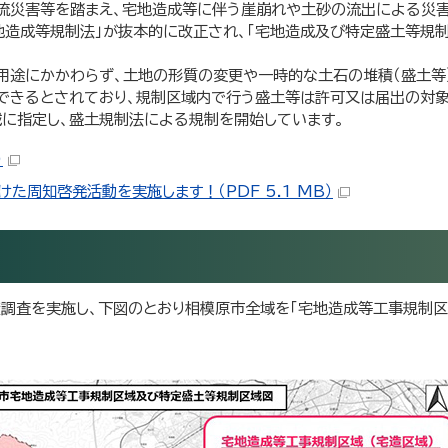
流災害等を踏まえ、宅地造成等に伴う崖崩れや土砂の流出による災害
造成等規制法」が抜本的に改正され、「宅地造成及び特定盛土等規制
の用途にかかわらず、土地の形質の変更や一時的な土石の堆積（盛土等
できるとされており、規制区域内で行う盛土等は許可又は届出の対象
域に指定し、盛土規制法による規制を開始しています。
）
周知啓発活動を実施します！（PDF 5.1 MB）
調査を実施し、下図のとおり相模原市全域を「宅地造成等工事規制区