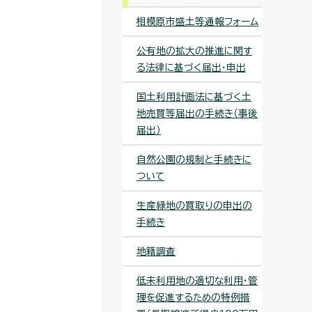
相模原市盛土等通報フォーム
公有地の拡大の推進に関す
る法律に基づく届出・申出
国土利用計画法に基づく土
地売買等届出の手続き（事後
届出）
自然公園の規制と手続きに
ついて
生産緑地の買取りの申出の
手続き
地籍調査
低未利用地の適切な利用・管
理を促進するための特例措