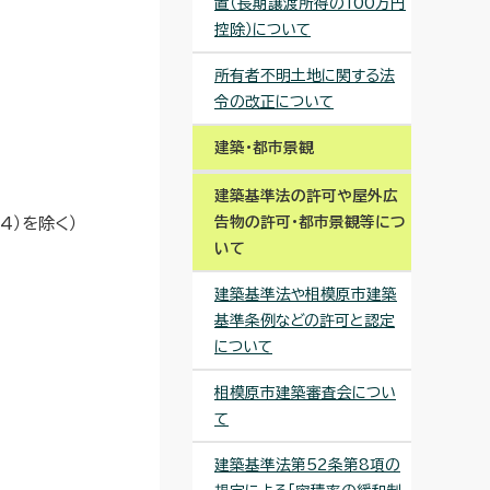
置（長期譲渡所得の100万円
控除）について
所有者不明土地に関する法
令の改正について
建築・都市景観
建築基準法の許可や屋外広
告物の許可・都市景観等につ
4）を除く）
いて
建築基準法や相模原市建築
基準条例などの許可と認定
について
相模原市建築審査会につい
て
建築基準法第52条第8項の