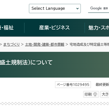
Select Language
康・福祉
産業・ビジネス
魅力・ス
>
まちづくり
>
土地・開発・建築・都市景観
> 宅地造成及び特定盛土等
盛土規制法）について
最終更新日
ページ番号1029495
印刷
大き