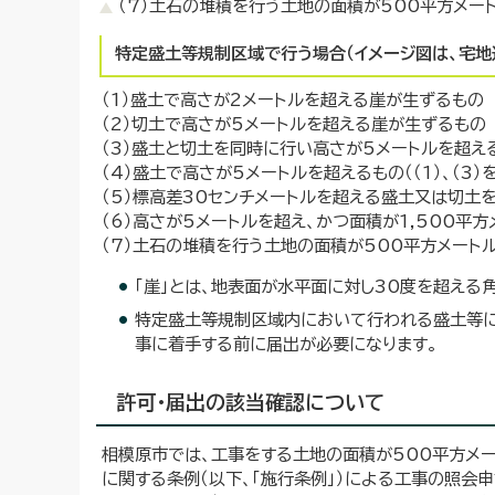
（7）土石の堆積を行う土地の面積が500平方メート
特定盛土等規制区域で行う場合（イメージ図は、宅地
（1）盛土で高さが2メートルを超える崖が生ずるもの
（2）切土で高さが5メートルを超える崖が生ずるもの
（3）盛土と切土を同時に行い高さが5メートルを超える崖
（4）盛土で高さが5メートルを超えるもの（（1）、（3）
（5）標高差30センチメートルを超える盛土又は切土を
（6）高さが5メートルを超え、かつ面積が1,500平
（7）土石の堆積を行う土地の面積が500平方メートル
「崖」とは、地表面が水平面に対し30度を超える
特定盛土等規制区域内において行われる盛土等に
事に着手する前に届出が必要になります。
許可・届出の該当確認について
相模原市では、工事をする土地の面積が500平方メ
に関する条例（以下、「施行条例」）による工事の照会