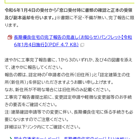
令和6年1月4日の受付から「窓口受付時に書類の確認と正本の受領
及び副本返却を行います。」
※書類に不足・不備が無い、完了報告に限
ります。
長期優良住宅の完了報告の見直し（お知らせ）パンフレット【令和
6年1月4日施行】（PDF 4.7 KB）
速やかに工事完了報告書に、1から3のいずれか、及び4の図書を添え
て、速やかに報告してください。
報告の際は、認定時の「申請者の住所（旧住所）」と「認定建築主の住
所（新住所）」を併記いただきますようお願い申し上げます。
なお、新住所が不明な場合には旧住所のみ記載ください。
工事完了報告書提出前に、変更認定申請や軽微な変更届等のお手続
きの要否をご確認ください。
注：建築確認申請等での変更に伴い、長期優良住宅に係る手続きも必
要になりますのでご注意ください。
詳細は以下リンク内にてご確認ください。
国土交通省ホームページ 長期優良住宅のページより
（外部リン