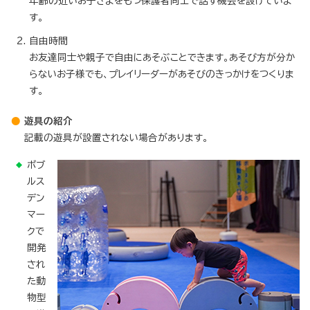
年齢の近いお子さまをもつ保護者同士で話す機会を設けていま
す。
自由時間
お友達同士や親子で自由にあそぶことできます。あそび方が分か
らないお子様でも、プレイリーダーがあそびのきっかけをつくりま
す。
遊具の紹介
記載の遊具が設置されない場合があります。
ボブ
ルス
デン
マー
クで
開発
され
た動
物型