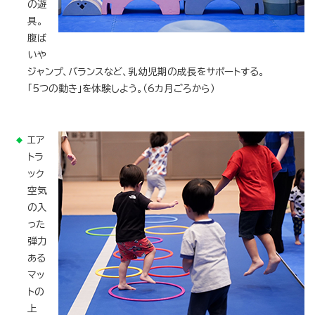
の遊
具。
腹ば
いや
ジャンプ、バランスなど、乳幼児期の成長をサポートする。
「5つの動き」を体験しよう。（6カ月ごろから）
エア
トラ
ック
空気
の入
った
弾力
ある
マッ
トの
上