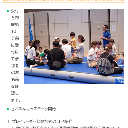
受付
各部
開始
10
分前
に受
付に
て参
加者
のお
名前
を確
認し
ます。
さがみんキッズパーク開始
プレイリーダーと参加者の自己紹介