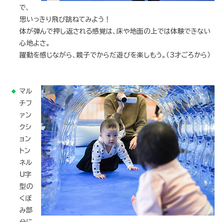
で、
思いっきり飛び跳ねてみよう！
体が弾んで押し返される感覚は、床や地面の上では体験できない
心地よさ。
躍動を感じながら、親子でからだ遊びを楽しもう。（3才ごろから）
マル
チフ
ァン
クシ
ョン
トン
ネル
U字
型の
くぼ
み部
分に