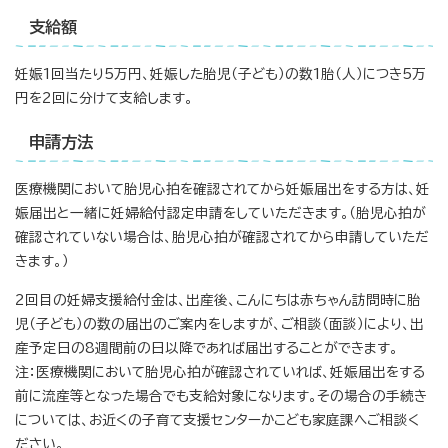
支給額
妊娠1回当たり5万円、妊娠した胎児（子ども）の数1胎（人）につき5万
円を2回に分けて支給します。
申請方法
医療機関において胎児心拍を確認されてから妊娠届出をする方は、妊
娠届出と一緒に妊婦給付認定申請をしていただきます。（胎児心拍が
確認されていない場合は、胎児心拍が確認されてから申請していただ
きます。）
2回目の妊婦支援給付金は、出産後、こんにちは赤ちゃん訪問時に胎
児（子ども）の数の届出のご案内をしますが、ご相談（面談）により、出
産予定日の8週間前の日以降であれば届出することができます。
注：医療機関において胎児心拍が確認されていれば、妊娠届出をする
前に流産等となった場合でも支給対象になります。その場合の手続き
については、お近くの子育て支援センターかこども家庭課へご相談く
ださい。