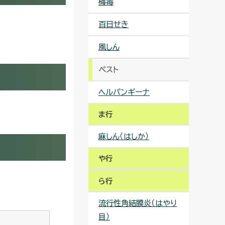
梅毒
百日せき
風しん
ペスト
ヘルパンギーナ
ま行
麻しん（はしか）
や行
ら行
流行性角結膜炎（はやり
目）