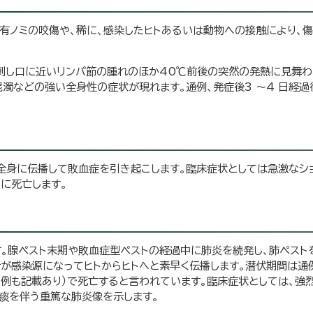
含有ノミの咬傷や、稀に、感染したヒトあるいは動物への接触により、
刺し口に近いリンパ節の腫れのほか40℃前後の突然の発熱に見舞わ
混濁などの強い全身性の症状が現れます。通例、発症後3 ～4 日経
全身に伝播して敗血症を引き起こします。臨床症状としては急激なシ
内に死亡します。
。腺ペスト末期や敗血症型ペストの経過中に肺炎を続発し、肺ペスト
が感染源になってヒトからヒトへと素早く伝播します。潜伏期間は通例
の例も記載あり）で死亡すると言われています。臨床症状としては、強烈
痰を伴う重篤な肺炎像を示します。