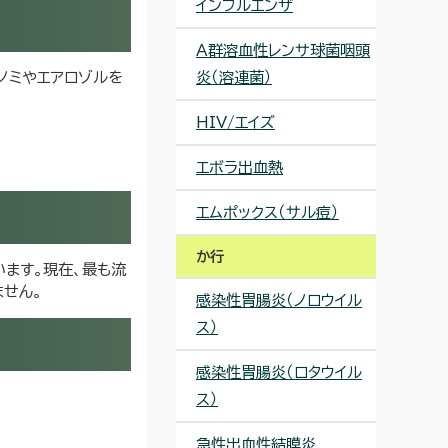
インフルエンザ
A群溶血性レンサ球菌咽頭
、ノミやエアロゾルを
炎（溶連菌）
HIV/エイズ
エボラ出血熱
エムポックス（サル痘）
か行
います。現在、最も流
ません。
感染性胃腸炎（ノロウイル
ス）
感染性胃腸炎（ロタウイル
ス）
急性出血性結膜炎