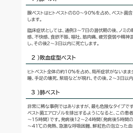
腺ペストはヒトペストの80～90%を占め、ペスト菌
します。
臨床症状としては、通例3～7日の潜伏期の後、ノミの
感、不快感、食欲不振、嘔吐、筋肉痛、疲労衰弱や精神
し、その後2～3日以内に死亡します。
2 ）敗血症型ペスト
ヒトペスト全体の約10%を占め、局所症状がないまま
睡、手足の壊死、紫斑などが現れ、その後、2～3日以
3 ）肺ペスト
非常に稀な事例ではありますが、最も危険なタイプです
ペスト菌エアロゾルを排出するようになると、この患者
～15時間）です。発病後12～24時間（発病後5時間
～41℃の発熱、急激な呼吸困難、鮮紅色の泡立った血