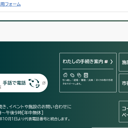
用フォーム
わたしの手続き案内
施
引っ越し / 結婚 / 離婚 / 出産 / おくやみ等の手続
手話で電話
市
きをサポートします。
続き、イベントや施設のお問い合わせに
コ
時～午後9時[年中無休]
ペ
年10月1日より代表電話番号と統合します。