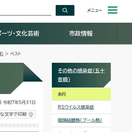
メニュー
ポーツ・文化芸術
市政情報
）
> ペスト
その他の感染症（五十
音順）
あ行
令和7年5月31日
RSウイルス感染症
な文字で印刷
咽頭結膜熱（プール熱）