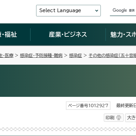
Select Language
康・福祉
産業・ビジネス
魅力・ス
生・医療
>
感染症・予防接種・難病
>
感染症
>
その他の感染症（五十音順
最終更新日 
ページ番号1012927
印刷
大き