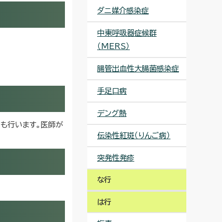
ダニ媒介感染症
中東呼吸器症候群
（MERS）
腸管出血性大腸菌感染症
手足口病
デング熱
出も行います。医師が
伝染性紅斑（りんご病）
突発性発疹
な行
は行