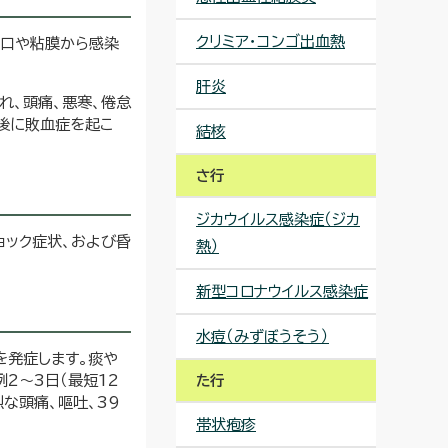
クリミア・コンゴ出血熱
傷口や粘膜から感染
肝炎
れ、頭痛、悪寒、倦怠
過後に敗血症を起こ
結核
さ行
ジカウイルス感染症（ジカ
ョック症状、および昏
熱）
新型コロナウイルス感染症
水痘（みずぼうそう）
を発症します。痰や
2～3日（最短12
た行
な頭痛、嘔吐、39
帯状疱疹