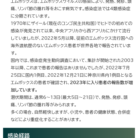
エムポックスは、エムポックスウイルスの感染により、発熱、発疹、頭
痛、リンパ節の腫れ等をおこす病気です。感染症法では4類感染症
に分類されています。
1970年にザイール（現在のコンゴ民主共和国）でヒトでの初めての
感染が発見されて以来、中央アフリカから西アフリカにかけて流行
していましたが、2022年5月以降、従前のエムポックス流行国への
海外渡航歴のないエムポックス患者が世界各地で報告されていま
す。
国内では、感染症発生動向調査において、集計が開始された2003
年以降、これまで患者の報告はありませんでしたが、2022年7月
25日に国内1例目、2022年12月21日に神奈川県内1例目となる
エムポックスの患者が確認され、
2023年に入り患者の報告数が増
加しています。
潜伏期間は、通常6～13日（最大5日～21日）で、発熱、発疹、頭
痛、リンパ節の腫れ等がみられます。
多くの場合、自然軽快しますが、小児や、患者の健康状態、合併症
などにより重症化することがあります。
感染経路