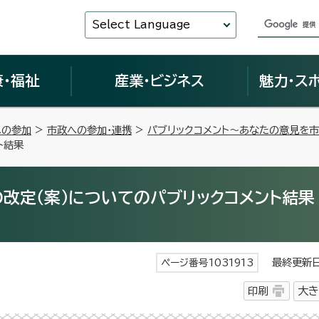
Select Language
康・福祉
産業・ビジネス
魅力・ス
への参加
>
市政への参加・連携
>
パブリックコメント～あなたの意見を
ト結果
改定（案）についてのパブリックコメント結果
最終更新日 
ページ番号1031913
印刷
大き