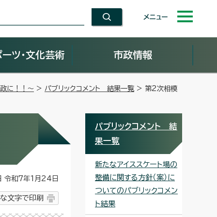
メニュー
ポーツ・文化芸術
市政情報
市政に！！～
>
パブリックコメント 結果一覧
> 第2次相模
パブリックコメント 結
果一覧
新たなアイススケート場の
整備に関する方針（案）に
令和7年1月24日
ついてのパブリックコメン
な文字で印刷
ト結果