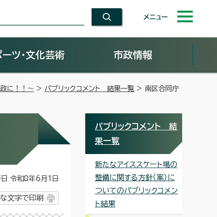
メニュー
ポーツ・文化芸術
市政情報
市政に！！～
>
パブリックコメント 結果一覧
> 南区合同庁
パブリックコメント 結
果一覧
新たなアイススケート場の
整備に関する方針（案）に
 令和8年6月1日
ついてのパブリックコメン
な文字で印刷
ト結果