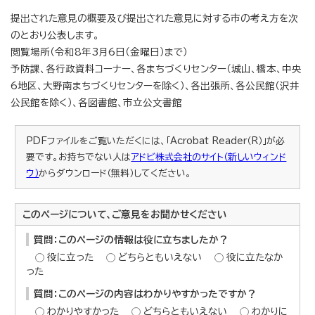
提出された意見の概要及び提出された意見に対する市の考え方を次
のとおり公表します。
閲覧場所（令和8年3月6日（金曜日）まで）
予防課、各行政資料コーナー、各まちづくりセンター（城山、橋本、中央
6地区、大野南まちづくりセンターを除く）、各出張所、各公民館（沢井
公民館を除く）、各図書館、市立公文書館
PDFファイルをご覧いただくには、「Acrobat Reader（R）」が必
要です。お持ちでない人は
アドビ株式会社のサイト（新しいウィンド
ウ）
からダウンロード（無料）してください。
このページについて、ご意見をお聞かせください
質問：このページの情報は役に立ちましたか？
役に立った
どちらともいえない
役に立たなか
った
質問：このページの内容はわかりやすかったですか？
わかりやすかった
どちらともいえない
わかりに