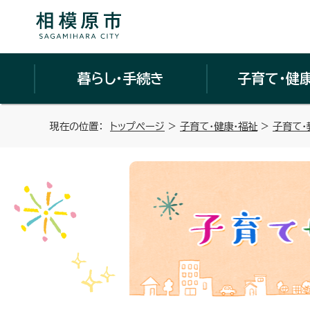
暮らし・手続き
子育て・健
現在の位置：
トップページ
>
子育て・健康・福祉
>
子育て・