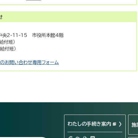
せ
中央2-11-15 市役所本館4階
当給付班）
療給付班）
のお問い合わせ専用フォーム
わたしの手続き案内
施