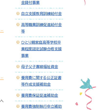
金貸付事業
自立支援教育訓練給付金
高等職業訓練促進給付金
等
ひとり親家庭高等学校卒
業程度認定試験合格支援
事業
母子父子寡婦福祉資金
養育費に関する公正証書
等作成支援補助金
養育費保証促進補助金
事へ
養育費強制執行申立補助