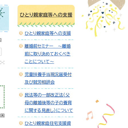
ひとり親家庭等への支援
ひとり親家庭等への支援
日
離婚前セミナー ～離婚
前に取り決めておくべき
ことについて～
児童扶養手当現況届受付
及び就労相談会
民法等の一部改正法（父
母の離婚後等の子の養育
に関する見直し）について
お困
ひとり親家庭住宅支援資