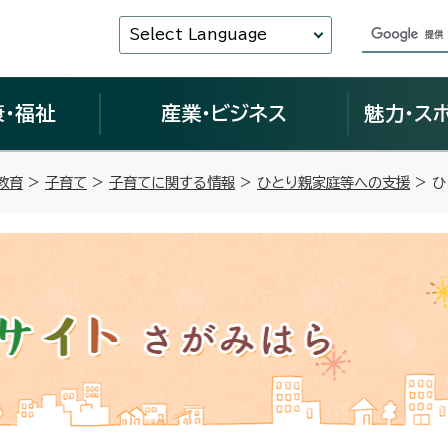
Select Language
康・福祉
産業・ビジネス
魅力・ス
教育
>
子育て
>
子育てに関する情報
>
ひとり親家庭等への支援
> 