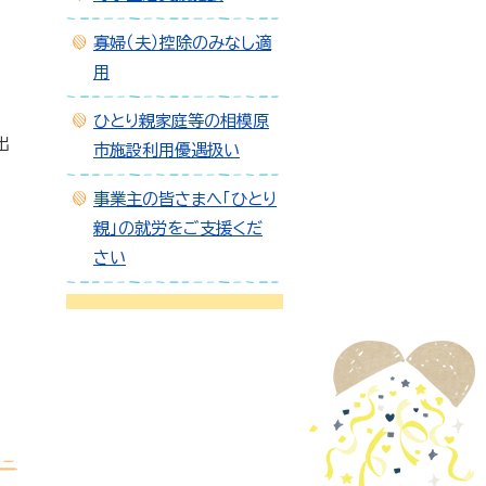
寡婦（夫）控除のみなし適
用
ひとり親家庭等の相模原
出
市施設利用優遇扱い
事業主の皆さまへ「ひとり
親」の就労をご支援くだ
さい