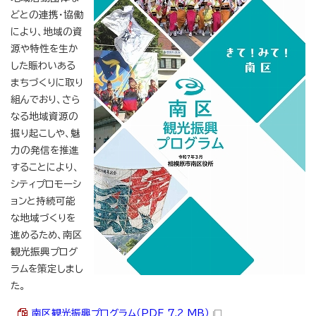
どとの連携・協働
により、地域の資
源や特性を生か
した賑わいある
まちづくりに取り
組んでおり、さら
なる地域資源の
掘り起こしや、魅
力の発信を推進
することにより、
シティプロモーシ
ョンと持続可能
な地域づくりを
進めるため、南区
観光振興プログ
ラムを策定しまし
た。
南区観光振興プログラム（PDF 7.2 MB）