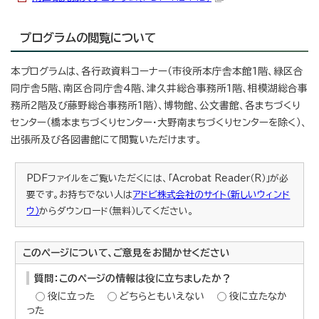
プログラムの閲覧について
本プログラムは、各行政資料コーナー（市役所本庁舎本館1階、緑区合
同庁舎5階、南区合同庁舎4階、津久井総合事務所1階、相模湖総合事
務所2階及び藤野総合事務所1階）、博物館、公文書館、各まちづくり
センター（橋本まちづくりセンター・大野南まちづくりセンターを除く）、
出張所及び各図書館にて閲覧いただけます。
PDFファイルをご覧いただくには、「Acrobat Reader（R）」が必
要です。お持ちでない人は
アドビ株式会社のサイト（新しいウィンド
ウ）
からダウンロード（無料）してください。
このページについて、ご意見をお聞かせください
質問：このページの情報は役に立ちましたか？
役に立った
どちらともいえない
役に立たなか
った