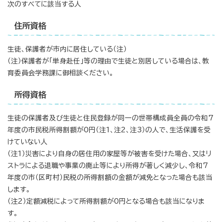
次のすべてに該当する人
住所資格
生徒、保護者が市内に居住している（注）
（注）保護者が「単身赴任」等の理由で生徒と別居している場合は、教
育委員会学務課に御相談ください。
所得資格
生徒の保護者及び生徒と住民登録が同一の世帯構成員全員の令和7
年度の市民税所得割額が0円（注1、注2、注3）の人で、生活保護を受
けていない人
（注1）災害により自身の居住用の家屋等が被害を受けた場合、又はリ
ストラによる退職や事業の廃止等により所得が著しく減少し、令和7
年度の市（区町村）民税の所得割額の金額が減免となった場合も該当
します。
（注2）定額減税によって所得割額が0円となる場合も該当になりま
す。