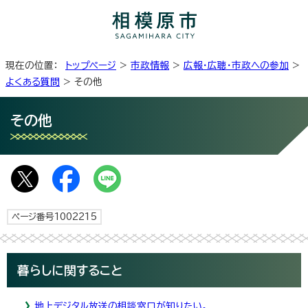
現在の位置：
トップページ
>
市政情報
>
広報・広聴・市政への参加
>
よくある質問
> その他
その他
ページ番号1002215
暮らしに関すること
地上デジタル放送の相談窓口が知りたい。