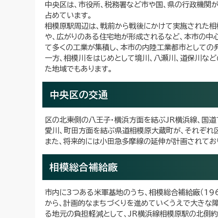
中央区は、市役所、税務署など市や国、県の行政機関が立
占めています。
相模原駅周辺は、戦前から戦後にかけて実施された相
や、広がりのある住宅地が形成されるなど、本市の中
て多くの工業が集積し、本市の内陸工業都市としての
一方、相模川をはじめとして境川、八瀬川、道保川な
た地域でもあります。
中央区の交通
区の北東側の八王子・横浜方面を結ぶJR横浜線、国道
愛川、町田方面を結ぶ県道相模原大蔵町が、それぞれ
また、将来的には小田急多摩線の延伸が計画されてお
相模総合補給廠
市内に3つある米軍基地のうち、相模総合補給廠（19
から、計画的なまちづくりを進めていくうえで大きな
る地元の負担軽減として、JR横浜線相模原駅の北側約