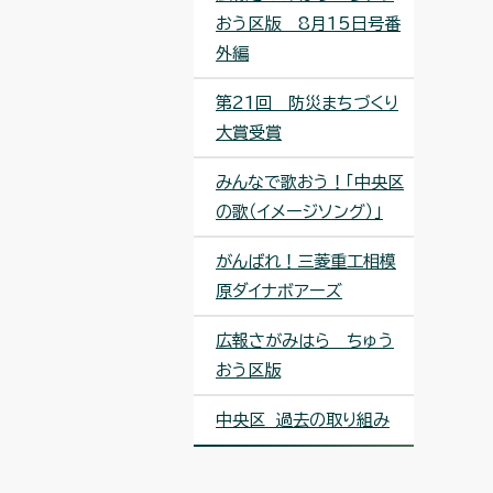
おう区版 8月15日号番
外編
第21回 防災まちづくり
大賞受賞
みんなで歌おう！「中央区
の歌（イメージソング）」
がんばれ！三菱重工相模
原ダイナボアーズ
広報さがみはら ちゅう
おう区版
中央区 過去の取り組み