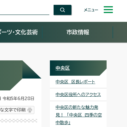
メニュー
ポーツ・文化芸術
市政情報
中央区
中央区 区長レポート
中央区役所へのアクセス
令和5年6月28日
中央区の新たな魅力発
な文字で印刷
見！ 「中央区 四季の空
中散歩」