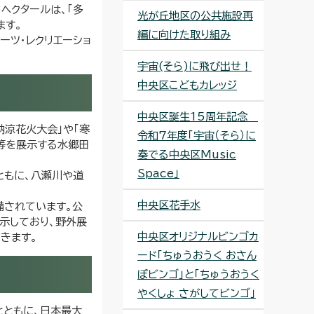
ヘクタールは、「多
光が丘地区の公共施設再
ます。
編に向けた取り組み
ーツ・レクリエーショ
宇宙(そら)に飛び出せ！
中央区こどもカレッジ
中央区誕生15周年記念
納涼花火大会」や「寒
令和7年度「宇宙（そら）に
等を展示する水郷田
奏でる中央区Music
Space」
ともに、八瀬川や道
中央区花手水
備されています。公
示しており、野外展
中央区オリジナルビンゴカ
きます。
ード「ちゅうおうく おさん
ぽビンゴ」と「ちゅうおうく
やくしょ さがしてビンゴ」
とともに、日本最大