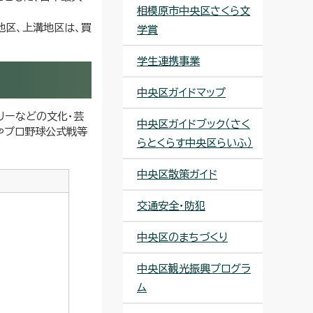
相模原市中央区さくら文
地区、上溝地区は、買
学賞
学生連携事業
中央区ガイドマップ
リーなどの文化・芸
中央区ガイドブック（さく
やプロ野球公式戦等
らとくらす中央区らいふ）
中央区散策ガイド
交通安全・防犯
中央区のまちづくり
中央区観光振興プログラ
ム