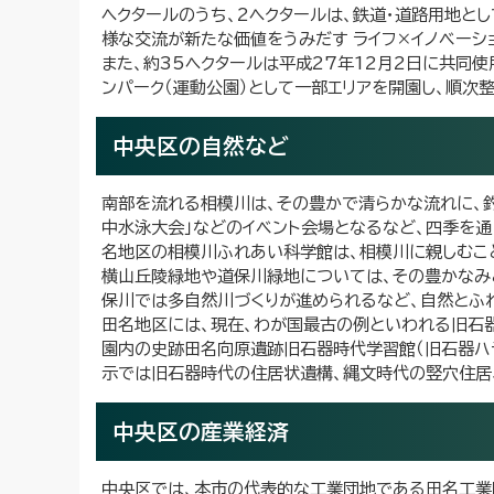
ヘクタールのうち、2ヘクタールは、鉄道・道路用地と
様な交流が新たな価値をうみだす ライフ×イノベーショ
また、約35ヘクタールは平成27年12月2日に共同使
ンパーク（運動公園）として一部エリアを開園し、順次
中央区の自然など
南部を流れる相模川は、その豊かで清らかな流れに、釣
中水泳大会」などのイベント会場となるなど、四季を
名地区の相模川ふれあい科学館は、相模川に親しむこ
横山丘陵緑地や道保川緑地については、その豊かなみ
保川では多自然川づくりが進められるなど、自然とふ
田名地区には、現在、わが国最古の例といわれる旧石
園内の史跡田名向原遺跡旧石器時代学習館（旧石器ハ
示では旧石器時代の住居状遺構、縄文時代の竪穴住居
中央区の産業経済
中央区では、本市の代表的な工業団地である田名工業