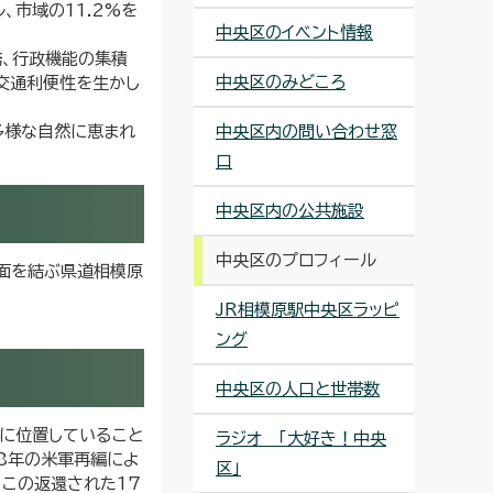
、市域の11.2%を
中央区のイベント情報
、行政機能の集積
中央区のみどころ
交通利便性を生かし
多様な自然に恵まれ
中央区内の問い合わせ窓
口
中央区内の公共施設
中央区のプロフィール
方面を結ぶ県道相模原
JR相模原駅中央区ラッピ
ング
中央区の人口と世帯数
地に位置していること
ラジオ 「大好き！中央
8年の米軍再編によ
区」
。この返還された17