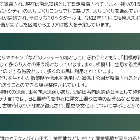
して返還され、現在は南北道路として暫定整備されています。残りの15
ン シティ」のまちづくりコンセプトに基づき、まちづくりを進めてい
用が開始され、そのうち10ヘクタールは、令和2年11月に相模原スポ
整備が完了した区域からエリアの拡大を予定しています。
りやキャンプなどのレジャーの場としてにぎわうとともに、「相模原
通じて多くの人々の集う場となっています。また、相模川に生息する魚
とのできる施設として、多くの市民に利用されています。
どりを生かした散策路や湧水を活用した道保川公園が整備されると
れあうことのできる場が整備されています。
器時代の遺跡、田名向原遺跡があり、史跡田名向原遺跡公園として整
テナ館）では、旧石器時代を中心に縄文土器や古墳の副葬品などを展
、古墳時代の小円墳が復元され、歴史や文化財について学ぶことがで
団地やテクノパイル田名工業団地などにおいて産業集積が図られる