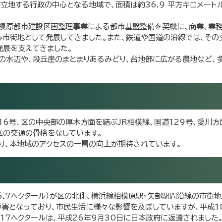
地する行政の中心となる地域で、面積は約36.9 平方キロメートル
模原都市建設区画整理事業による都市基盤整備を契機に、商業、業務
心市街地として発展してきました。また、鉄道や国道の沿線では、その
発展を支えてきました。
どの水辺や、段丘崖のまとまりあるみどり、台地部に広がる農地など、
16号、区の中央部の厚木方面を結ぶJR相模線、国道129号、愛川
区の交通の骨格をなしています。
り、本地域のアクセスの一層の向上が期待されています。
6.7ヘクタール）が区の北側、横浜線相模原駅・矢部駅間沿線の市街
障害となっており、市民生活に様々な影響を及ぼしていますが、平成1
17ヘクタールは、平成26年9月30日に日本政府に返還されました