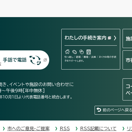
わたしの手続き案内
施
引っ越し / 結婚 / 離婚 / 出産 / おくやみ等の手続
手話で電話
市
きをサポートします。
続き、イベントや施設のお問い合わせに
コ
時～午後9時[年中無休]
ペ
年10月1日より代表電話番号と統合します。
前のページへ戻
市へのご意見・ご提案
RSS
RSS記載について
リ