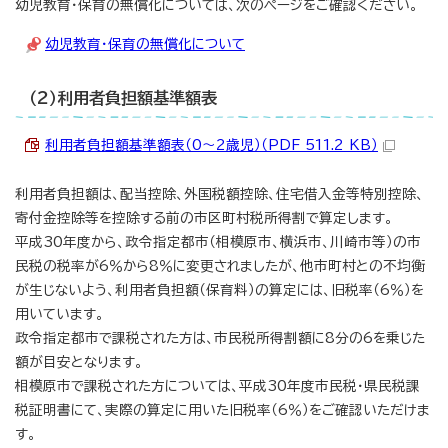
幼児教育・保育の無償化については、次のページをご確認ください。
幼児教育・保育の無償化について
（2）利用者負担額基準額表
利用者負担額基準額表（0～2歳児）（PDF 511.2 KB）
利用者負担額は、配当控除、外国税額控除、住宅借入金等特別控除、
寄付金控除等を控除する前の市区町村税所得割で算定します。
平成30年度から、政令指定都市（相模原市、横浜市、川崎市等）の市
民税の税率が6％から8％に変更されましたが、他市町村との不均衡
が生じないよう、利用者負担額（保育料）の算定には、旧税率（6％）を
用いています。
政令指定都市で課税された方は、市民税所得割額に8分の6を乗じた
額が目安となります。
相模原市で課税された方については、平成30年度市民税・県民税課
税証明書にて、実際の算定に用いた旧税率（6％）をご確認いただけま
す。