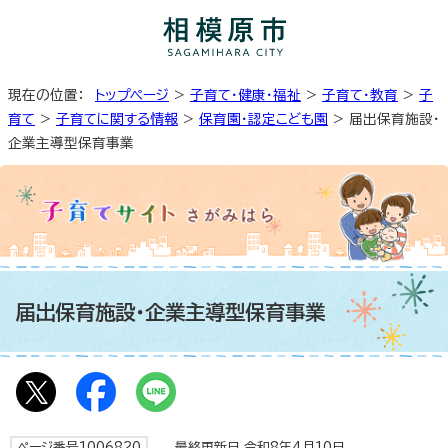
現在の位置：
トップページ
>
子育て・健康・福祉
>
子育て・教育
>
子
育て
>
子育てに関する情報
>
保育園・認定こども園
> 届出保育施設・
企業主導型保育事業
届出保育施設・企業主導型保育事業
ページ番号1006820
最終更新日 令和8年4月10日