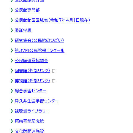
公民館専門部
公民館館区区域表（令和7年4月1日現在）
委託学級
研究集会（公民館のつどい）
第37回公民館報コンクール
公民館運営協議会
図書館
（外部リンク）
博物館
（外部リンク）
総合学習センター
津久井生涯学習センター
視聴覚ライブラリー
尾崎咢堂記念館
文化財関連施設