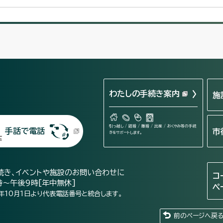
わたしの手続き案内
施
引っ越し / 結婚 / 離婚 / 出産 / おくやみ等の手続
手話で電話
市
きをサポートします。
続き、イベントや施設のお問い合わせに
コ
時～午後9時[年中無休]
ペ
年10月1日より代表電話番号と統合します。
前のページへ戻