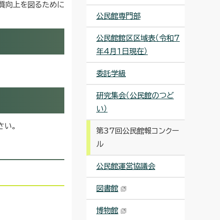
質向上を図るために
公民館専門部
公民館館区区域表（令和7
年4月1日現在）
委託学級
研究集会（公民館のつど
い）
さい。
第37回公民館報コンクー
ル
公民館運営協議会
図書館
博物館