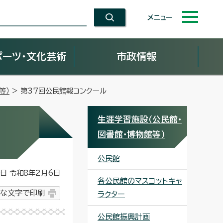
メニュー
ポーツ・文化芸術
市政情報
等）
> 第37回公民館報コンクール
生涯学習施設（公民館・
図書館・博物館等）
公民館
 令和8年2月6日
各公民館のマスコットキャ
な文字で印刷
ラクター
公民館振興計画