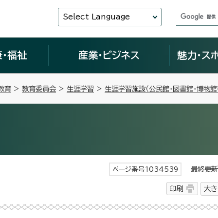
Select Language
康・福祉
産業・ビジネス
魅力・ス
教育
>
教育委員会
>
生涯学習
>
生涯学習施設（公民館・図書館・博物館
最終更新日
ページ番号1034539
印刷
大き