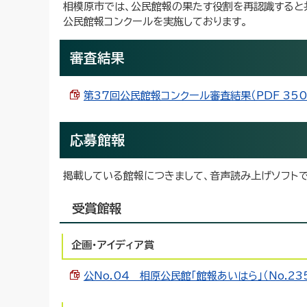
相模原市では、公民館報の果たす役割を再認識すると
公民館報コンクールを実施しております。
審査結果
第37回公民館報コンクール審査結果（PDF 350.
応募館報
掲載している館報につきまして、音声読み上げソフトで
受賞館報
企画・アイディア賞
公No.04 相原公民館「館報あいはら」（No.235）