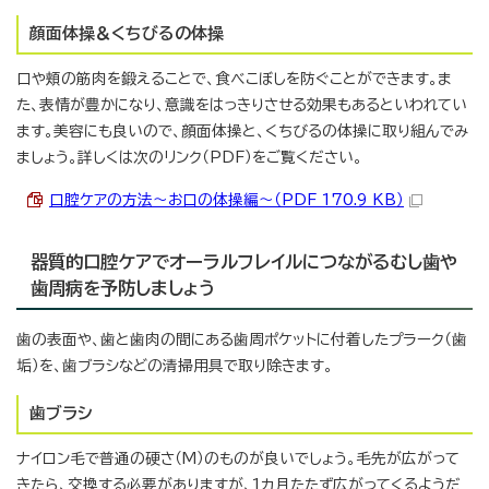
顔面体操＆くちびるの体操
口や頬の筋肉を鍛えることで、食べこぼしを防ぐことができます。ま
た、表情が豊かになり、意識をはっきりさせる効果もあるといわれてい
ます。美容にも良いので、顔面体操と、くちびるの体操に取り組んでみ
ましょう。詳しくは次のリンク（PDF）をご覧ください。
口腔ケアの方法～お口の体操編～（PDF 170.9 KB）
器質的口腔ケアでオーラルフレイルにつながるむし歯や
歯周病を予防しましょう
歯の表面や、歯と歯肉の間にある歯周ポケットに付着したプラーク（歯
垢）を、歯ブラシなどの清掃用具で取り除きます。
歯ブラシ
ナイロン毛で普通の硬さ（M）のものが良いでしょう。毛先が広がって
きたら、交換する必要がありますが、1カ月たたず広がってくるようだ