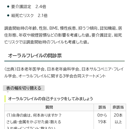
要介護認定 2.4倍
総死亡リスク 2.1倍
調査開始時の年齢、性別、BMI、慢性疾患、抑うつ傾向、認知機能、居
住形態、年収や喫煙習慣などの影響を考慮した値。要介護認定、総死
亡リスクでは調査開始時のフレイルも考慮した値。
オーラルフレイルの問診票
（出典）日本老年医学会、日本老年歯科学会、日本サルコペニア・フレイ
ル学会、オーラルフレイルに関する3学会合同ステートメント
表の幅を切り替える
オーラルフレイルの自己チェックをしてみましょう
質問
該当
非該当
（1）自身の歯は、何本ありますか？
0から
20本
さし歯・金属をかぶせた歯：数える
19本
以上
入れ歯・インプラント：数えない