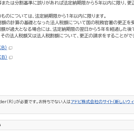
等または分割基準に誤りがあれば法定納期限から5年以内に限り、更
のものについては、法定納期限から1年以内に限ります。
割額の計算の基礎となった法人税額について国の税務官署の更正を受
額が過大となる場合には、法定納期限の翌日から5年を経過した後
、その法人税額又は法人税割額について、更正の請求をすることがで
KB）
KB）
ader（R）」が必要です。お持ちでない人は
アドビ株式会社のサイト（新しいウィ
い