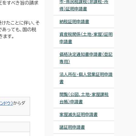
市・県民税課税（非課税・所
正をすべき旨の請求
得）証明申請書
納税証明申請書
けたことに伴い、そ
であっても、国の税
資産税関係（土地・家屋）証明
きます。
申請書
価格決定通知書申請書（登記
専用）
法人所在・個人営業証明申請
書
閲覧（公図、土地・家屋課税
台帳）申請書
ンドウ）
からダ
家屋滅失証明申請書
諸証明申請書