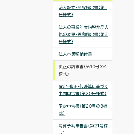
法人設立・開設届出書（第1
号様式）
法人の事業年度納税地その
他の変更・異動届出書（第2
号様式）
法人市民税納付書
更正の請求書（第10号の4
様式）
確定・修正・仮決算に基づく
中間申告書（第20号様式）
予定申告書（第20号の3様
式）
清算予納申告書（第21号様
式）