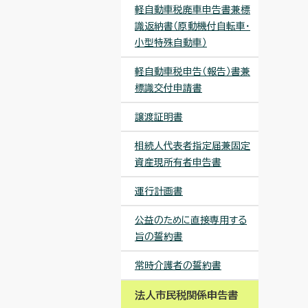
軽自動車税廃車申告書兼標
識返納書（原動機付自転車・
小型特殊自動車）
軽自動車税申告（報告）書兼
標識交付申請書
譲渡証明書
相続人代表者指定届兼固定
資産現所有者申告書
運行計画書
公益のために直接専用する
旨の誓約書
常時介護者の誓約書
法人市民税関係申告書