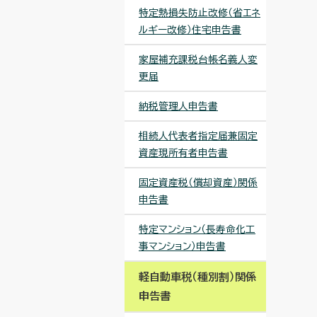
特定熱損失防止改修（省エネ
ルギー改修）住宅申告書
家屋補充課税台帳名義人変
更届
納税管理人申告書
相続人代表者指定届兼固定
資産現所有者申告書
固定資産税（償却資産）関係
申告書
特定マンション（長寿命化工
事マンション）申告書
軽自動車税（種別割）関係
申告書