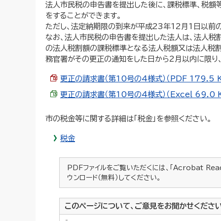
法人市民税の申告書を提出した後に、課税標準、税額
をすることができます。
ただし、法定納期限の到来が平成23年12月1日以前
なお、法人市民税の申告書を提出した法人は、法人税
の法人税割額の課税標準となる法人税額又は法人税割
務官署がその更正の通知をした日から2月以内に限り
更正の請求書（第10号の4様式）（PDF 179.5 
更正の請求書（第10号の4様式）（Excel 69.0 
市の税金等に関する詳細は「税金」を参照ください。
税金
PDFファイルをご覧いただくには、「Acrobat Re
ウンロード（無料）してください。
このページについて、ご意見をお聞かせくださ