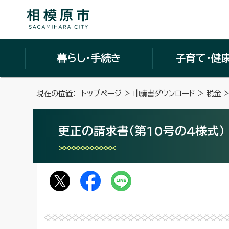
暮らし・手続き
子育て・健
現在の位置：
トップページ
>
申請書ダウンロード
>
税金
>
更正の請求書（第10号の4様式）