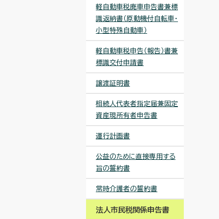
軽自動車税廃車申告書兼標
識返納書（原動機付自転車・
小型特殊自動車）
軽自動車税申告（報告）書兼
標識交付申請書
譲渡証明書
相続人代表者指定届兼固定
資産現所有者申告書
運行計画書
公益のために直接専用する
旨の誓約書
常時介護者の誓約書
法人市民税関係申告書