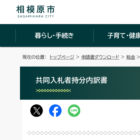
暮らし・手続き
子育て・健
現在の位置：
トップページ
>
申請書ダウンロード
>
税金
>
共同入札者持分内訳書