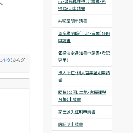
市・県民税課税（非課税・所
。
得）証明申請書
納税証明申請書
資産税関係（土地・家屋）証明
申請書
価格決定通知書申請書（登記
ンドウ）
からダ
専用）
法人所在・個人営業証明申請
書
閲覧（公図、土地・家屋課税
台帳）申請書
家屋滅失証明申請書
諸証明申請書