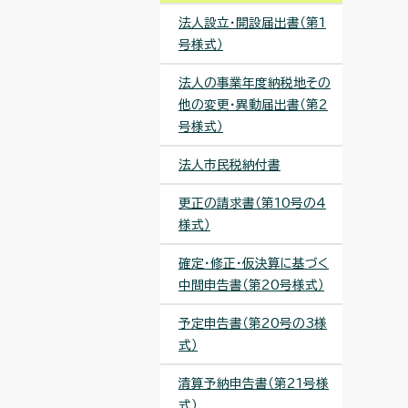
法人設立・開設届出書（第1
号様式）
法人の事業年度納税地その
他の変更・異動届出書（第2
号様式）
法人市民税納付書
更正の請求書（第10号の4
様式）
確定・修正・仮決算に基づく
中間申告書（第20号様式）
予定申告書（第20号の3様
式）
清算予納申告書（第21号様
式）