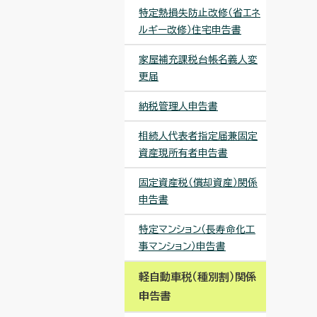
特定熱損失防止改修（省エネ
ルギー改修）住宅申告書
家屋補充課税台帳名義人変
更届
納税管理人申告書
相続人代表者指定届兼固定
資産現所有者申告書
固定資産税（償却資産）関係
申告書
特定マンション（長寿命化工
事マンション）申告書
軽自動車税（種別割）関係
申告書