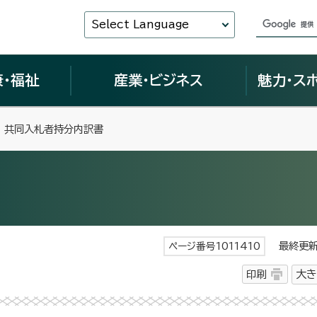
Select Language
康・福祉
産業・ビジネス
魅力・ス
 共同入札者持分内訳書
最終更新日
ページ番号1011410
印刷
大き